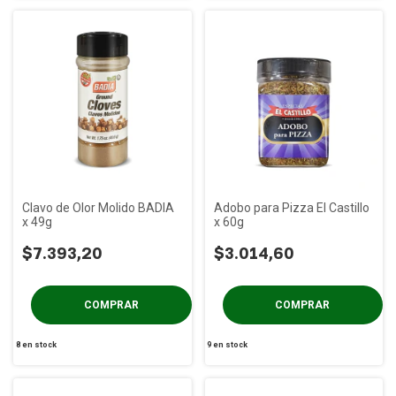
Clavo de Olor Molido BADIA
Adobo para Pizza El Castillo
x 49g
x 60g
$7.393,20
$3.014,60
8
en stock
9
en stock