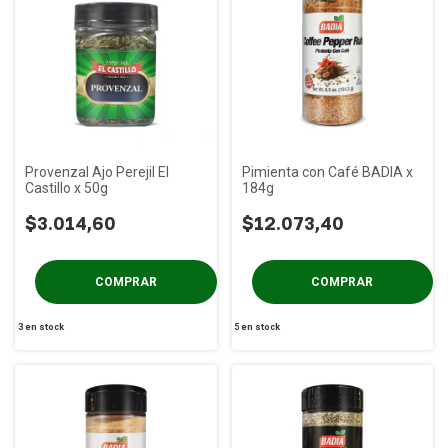
Provenzal Ajo Perejil El
Pimienta con Café BADIA x
Castillo x 50g
184g
$3.014,60
$12.073,40
3
en stock
5
en stock