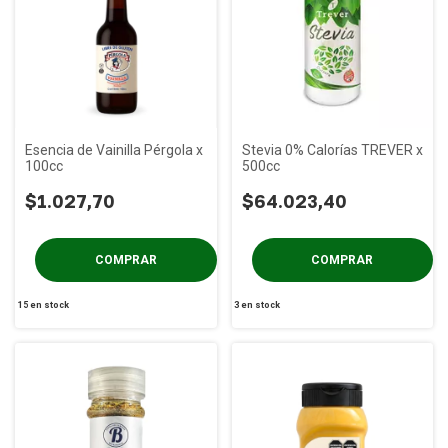
Esencia de Vainilla Pérgola x
Stevia 0% Calorías TREVER x
100cc
500cc
$1.027,70
$64.023,40
15
en stock
3
en stock