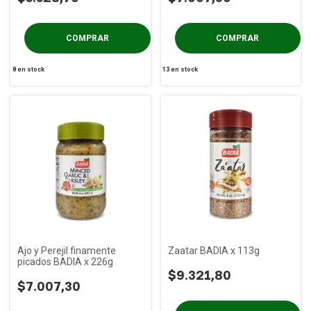
8
en stock
13
en stock
Ajo y Perejil finamente
Zaatar BADIA x 113g
picados BADIA x 226g
$9.321,80
$7.007,30