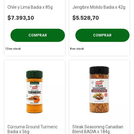
Chile y Lima Badia x 85g
Jengibre Molido Badia x 42g
$7.393,10
$5.528,70
13
en stock
8
en stock
Cúrcuma Ground Turmeric
Steak Seasoning Canadian
Badia x 56g
Blend BADIA x 184g