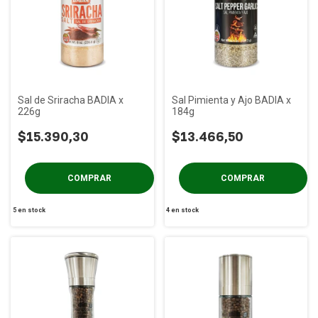
Sal de Sriracha BADIA x
Sal Pimienta y Ajo BADIA x
226g
184g
$15.390,30
$13.466,50
5
en stock
4
en stock