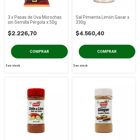
3 x Pasas de Uva Morochas
Sal Pimienta Limón Gavar x
sin Semilla Pérgola x 50g
330g
$2.226,70
$4.560,40
5
en stock
3
en stock