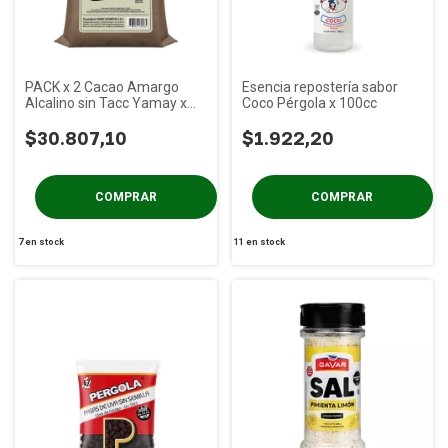
PACK x 2 Cacao Amargo
Esencia repostería sabor
Alcalino sin Tacc Yamay x
Coco Pérgola x 100cc
500 gs
$30.807,10
$1.922,20
7
en stock
11
en stock