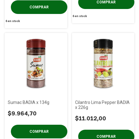
6
en stock
6
en stock
Sumac BADIA x 134g
Cilantro Lima Pepper BADIA
x 226g
$9.964,70
$11.012,00