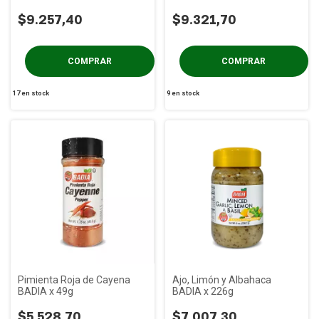
$9.257,40
$9.321,70
17
en stock
9
en stock
Pimienta Roja de Cayena
Ajo, Limón y Albahaca
BADIA x 49g
BADIA x 226g
$5.528,70
$7.007,30