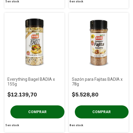
5
en stock
6
en stock
Everything Bagel BADIA x
Sazón para Fajitas BADIA x
155g
78g
$12.139,70
$5.528,80
5
en stock
8
en stock