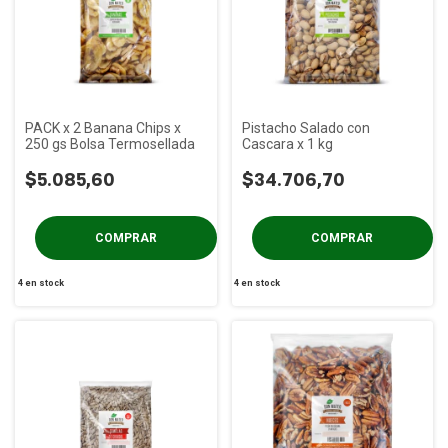
PACK x 2 Banana Chips x
Pistacho Salado con
250 gs Bolsa Termosellada
Cascara x 1 kg
$5.085,60
$34.706,70
4
en stock
4
en stock