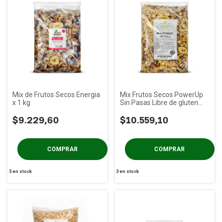
Mix de Frutos Secos Energia
Mix Frutos Secos PowerUp
x 1 kg
Sin Pasas Libre de gluten
DeC x 1Kg
$9.229,60
$10.559,10
3
en stock
3
en stock