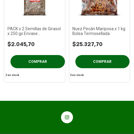
PACK x 2 Semillas de Girasol
Nuez Pecán Mariposa x 1 kg
x 250 gs Envase
Bolsa Termosellada
Termosellado
$2.045,70
$25.327,70
2
en stock
3
en stock