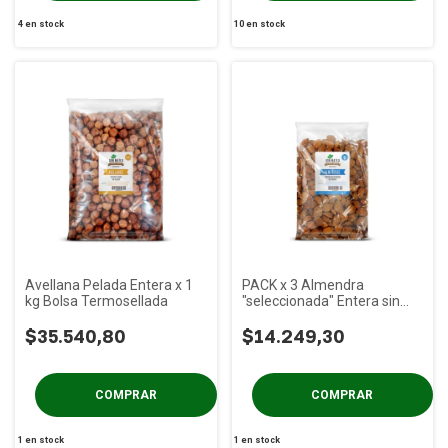
4
en stock
10
en stock
Avellana Pelada Entera x 1
PACK x 3 Almendra
kg Bolsa Termosellada
"seleccionada" Entera sin
Cascara x 250 gs
$35.540,80
$14.249,30
1
en stock
1
en stock