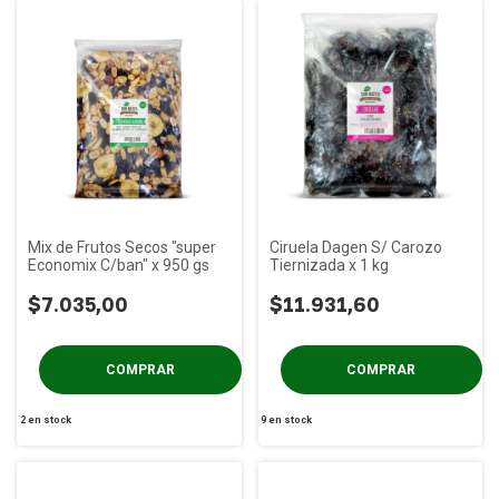
Mix de Frutos Secos "super
Ciruela Dagen S/ Carozo
Economix C/ban" x 950 gs
Tiernizada x 1 kg
$7.035,00
$11.931,60
2
en stock
9
en stock