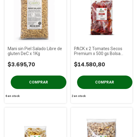
Mani sin Piel Salado Libre de
PACK x 2 Tomates Secos
gluten DeC x 1Kg
Premium x 500 gs Bolsa
Termosellada
$3.695,70
$14.580,80
6
en stock
2
en stock