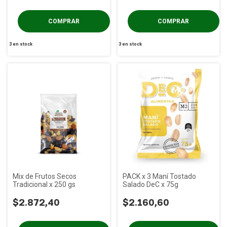
3
en stock
3
en stock
Mix de Frutos Secos
PACK x 3 Maní Tostado
Tradicional x 250 gs
Salado DeC x 75g
$2.872,40
$2.160,60