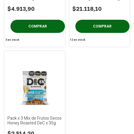
$4.913,90
$21.118,10
3
en stock
12
en stock
Pack x 3 Mix de Frutos Secos
Honey Roasted DeC x 35g
$2.514,20