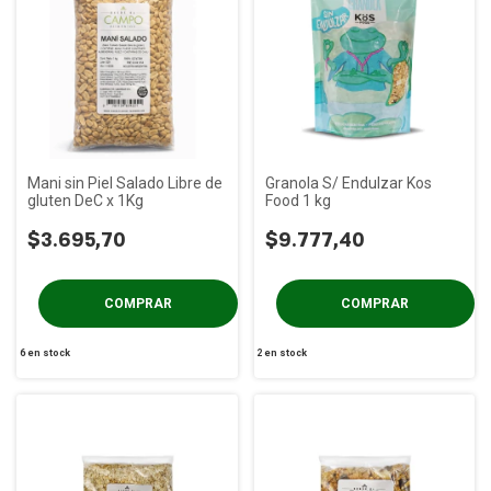
Mani sin Piel Salado Libre de
Granola S/ Endulzar Kos
gluten DeC x 1Kg
Food 1 kg
$3.695,70
$9.777,40
6
en stock
2
en stock