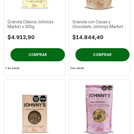
Granola Clásica Johnnys
Granola con Cacao y
Market x 300g
Chocolate Johnnys Market x
1 Kg
$4.913,90
$14.844,40
1
en stock
2
en stock