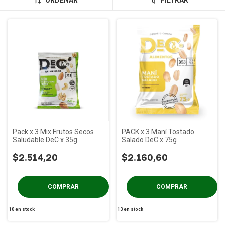
ORDENAR
FILTRAR
Pack x 3 Mix Frutos Secos
PACK x 3 Maní Tostado
Saludable DeC x 35g
Salado DeC x 75g
$2.514,20
$2.160,60
10
en stock
13
en stock