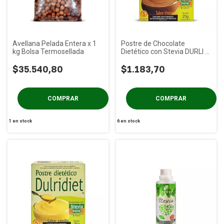
Avellana Pelada Entera x 1
Postre de Chocolate
kg Bolsa Termosellada
Dietético con Stevia DURLI x
25g
$35.540,80
$1.183,70
1
en stock
6
en stock