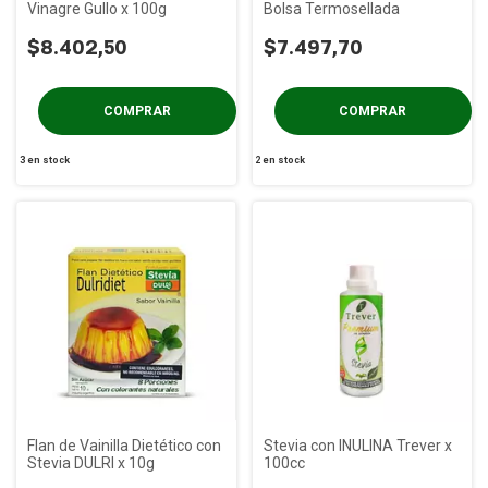
Vinagre Gullo x 100g
Bolsa Termosellada
$8.402,50
$7.497,70
3
en stock
2
en stock
Flan de Vainilla Dietético con
Stevia con INULINA Trever x
Stevia DULRI x 10g
100cc