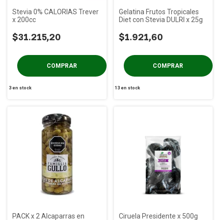
Stevia 0% CALORIAS Trever
Gelatina Frutos Tropicales
x 200cc
Diet con Stevia DULRI x 25g
$31.215,20
$1.921,60
3
en stock
13
en stock
PACK x 2 Alcaparras en
Ciruela Presidente x 500g