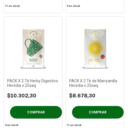
11
en stock
9
en stock
PACK X 2 Té Herby Digestivo
PACK X 2 Té de Manzanilla
Heredia x 25saq
Heredia x 25saq
$10.302,30
$8.678,30
9
en stock
11
en stock