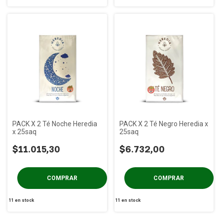
PACK X 2 Té Noche Heredia
PACK X 2 Té Negro Heredia x
x 25saq
25saq
$11.015,30
$6.732,00
11
en stock
11
en stock