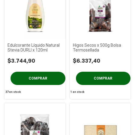
Edulcorante Líquido Natural
Higos Secos x 500g Bolsa
Stevia DURLI x 120ml
Termosellada
$3.744,90
$6.337,40
37
en stock
1
en stock