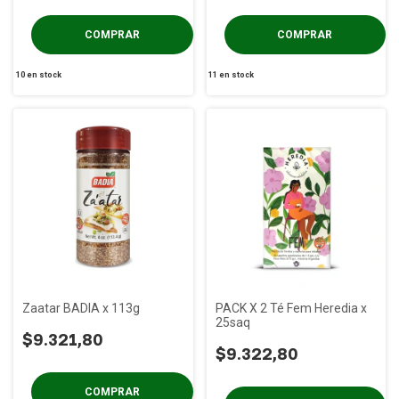
10
en stock
11
en stock
Zaatar BADIA x 113g
PACK X 2 Té Fem Heredia x
25saq
$9.321,80
$9.322,80