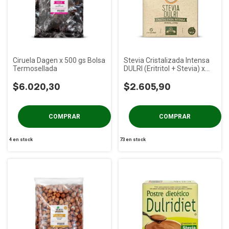
Ciruela Dagen x 500 gs Bolsa
Stevia Cristalizada Intensa
Termosellada
DULRI (Eritritol + Stevia) x
30u
$6.020,30
$2.605,90
4
en stock
73
en stock