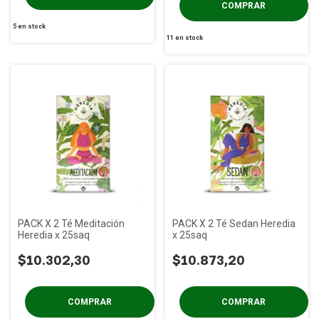
5
en stock
11
en stock
PACK X 2 Té Meditación
PACK X 2 Té Sedan Heredia
Heredia x 25saq
x 25saq
$10.302,30
$10.873,20