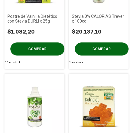
Postre de Vainilla Dietético
Stevia 0% CALORIAS Trever
con Stevia DURLI x 25g
x 100cc
$1.082,20
$20.137,10
15
en stock
1
en stock