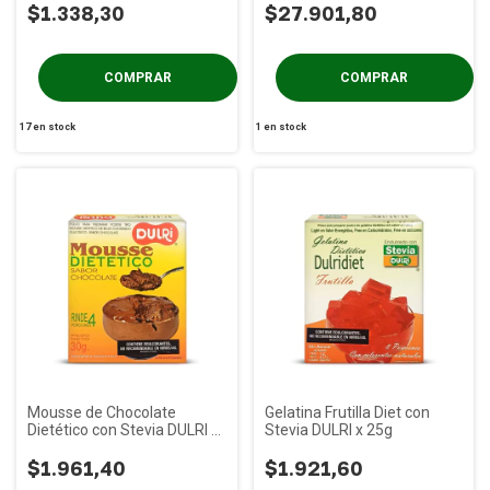
$1.338,30
$27.901,80
17
en stock
1
en stock
Mousse de Chocolate
Gelatina Frutilla Diet con
Dietético con Stevia DULRI x
Stevia DULRI x 25g
30g
$1.961,40
$1.921,60