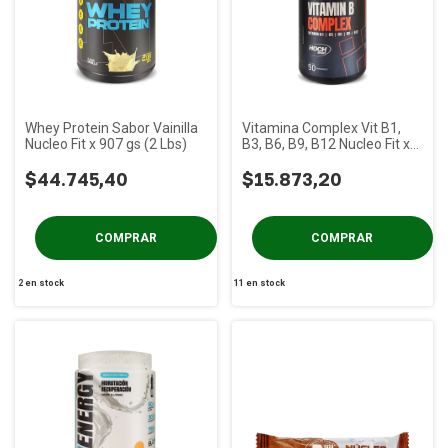
Whey Protein Sabor Vainilla
Vitamina Complex Vit B1,
Nucleo Fit x 907 gs (2 Lbs)
B3, B6, B9, B12 Nucleo Fit x
90 gs
$44.745,40
$15.873,20
2
en stock
11
en stock