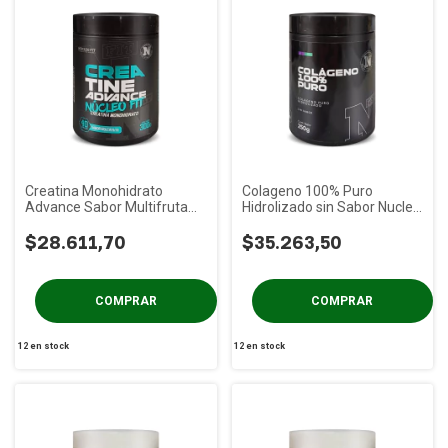
Creatina Monohidrato
Colageno 100% Puro
Advance Sabor Multifruta
Hidrolizado sin Sabor Nucleo
Nucleo Fit x 300 gs
Fit x 250 gs
$28.611,70
$35.263,50
12
en stock
12
en stock