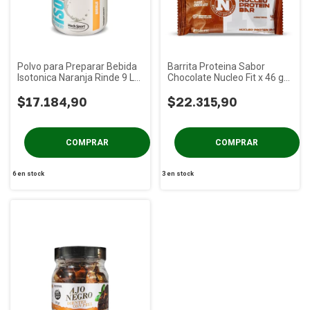
Polvo para Preparar Bebida
Barrita Proteina Sabor
Isotonica Naranja Rinde 9 Lt
Chocolate Nucleo Fit x 46 gs
Nucleo Fit x 600cc
PACK x 12 Un
$17.184,90
$22.315,90
6
en stock
3
en stock