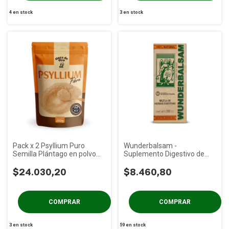
4
en stock
3
en stock
Pack x 2 Psyllium Puro
Wunderbalsam -
Semilla Plántago en polvo
Suplemento Digestivo de
Onza de Oro x 250g
Hierbas x 200cc
$24.030,20
$8.460,80
3
en stock
59
en stock