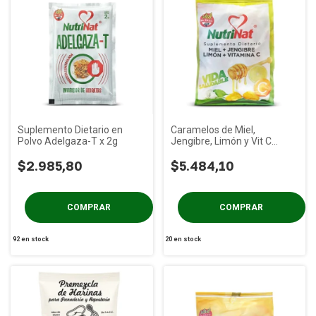
Suplemento Dietario en
Caramelos de Miel,
Polvo Adelgaza-T x 2g
Jengibre, Limón y Vit C
Nutrinat x 50g
$2.985,80
$5.484,10
92
en stock
20
en stock