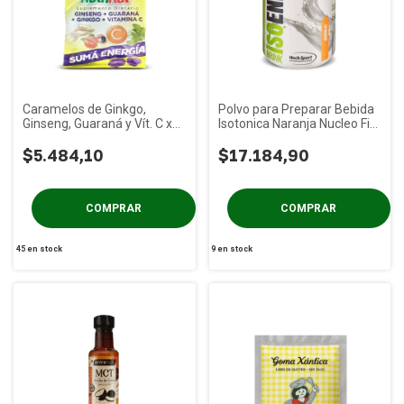
Caramelos de Ginkgo,
Polvo para Preparar Bebida
Ginseng, Guaraná y Vít. C x
Isotonica Naranja Nucleo Fit
50g
x 600 Cc
$5.484,10
$17.184,90
45
en stock
9
en stock