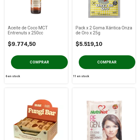
Aceite de Coco MCT
Pack x 2 Goma Xántica Onza
Entrenuts x 250cc
de Oro x 25g
$9.774,50
$5.519,10
6
en stock
11
en stock