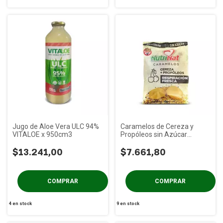
Jugo de Aloe Vera ULC 94%
Caramelos de Cereza y
VITALOE x 950cm3
Propóleos sin Azúcar
Nutrinat x 50g
$13.241,00
$7.661,80
4
en stock
9
en stock