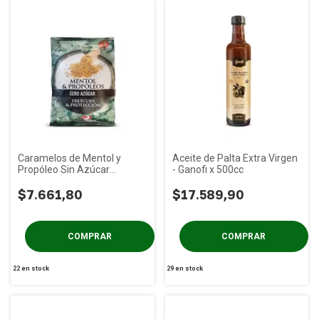
Caramelos de Mentol y
Aceite de Palta Extra Virgen
Propóleo Sin Azúcar
- Ganofi x 500cc
Nutrinat x 50g
$7.661,80
$17.589,90
22
en stock
29
en stock