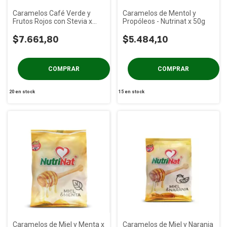
Caramelos Café Verde y
Caramelos de Mentol y
Frutos Rojos con Stevia x
Propóleos - Nutrinat x 50g
50g
$7.661,80
$5.484,10
20
en stock
15
en stock
Caramelos de Miel y Menta x
Caramelos de Miel y Naranja