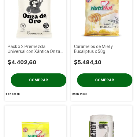
Pack x 2 Premezcla
Caramelos de Miel y
Universal con Xántica Onza
Eucaliptus x 50g
de Oro x 500g
$4.402,60
$5.484,10
4
en stock
10
en stock