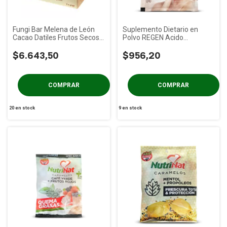
Fungi Bar Melena de León
Suplemento Dietario en
Cacao Datiles Frutos Secos
Polvo REGEN Acido
BRAVA x 6u
Hialurónico y Q10 x 4g
$6.643,50
$956,20
20
en stock
9
en stock