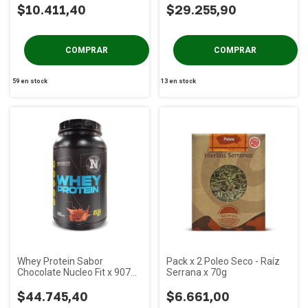
$10.411,40
$29.255,90
59
en stock
13
en stock
Whey Protein Sabor
Pack x 2 Poleo Seco - Raíz
Chocolate Nucleo Fit x 907
Serrana x 70g
gs (2 Lbs)
$44.745,40
$6.661,00