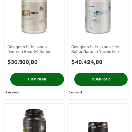
Colageno Hidrolizado
Colageno Hidrolizado Flex
"women Beauty" Sabor
Sabor Naranja Nucleo Fit x
Frutos Rojos Nucleo Fit x 250
250 gs
gs
$36.500,80
$40.424,80
6
en stock
2
en stock