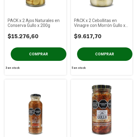
PACK x 2 Ajos Naturales en
PACK x 2 Cebollitas en
Conserva Gullo x 200g
Vinagre con Morrón Gullo x
330g
$15.276,60
$9.617,70
3
en stock
5
en stock