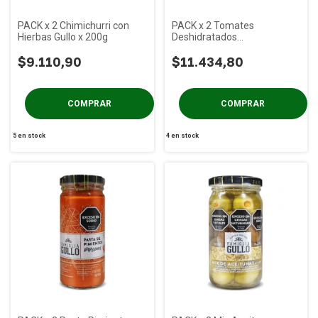
PACK x 2 Chimichurri con
PACK x 2 Tomates
Hierbas Gullo x 200g
Deshidratados
Condimentados Gullo x 200g
$9.110,90
$11.434,80
5
en stock
4
en stock