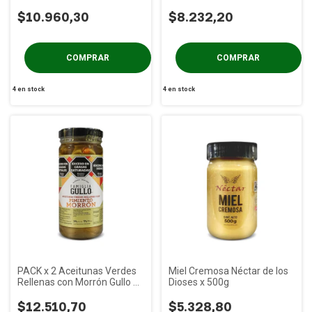
200g
$10.960,30
$8.232,20
4
en stock
4
en stock
PACK x 2 Aceitunas Verdes
Miel Cremosa Néctar de los
Rellenas con Morrón Gullo x
Dioses x 500g
200g
$12.510,70
$5.328,80