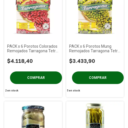
PACK x 6 Porotos Colorados
PACK x 6 Porotos Mung
Remojados Tarragona Tetra
Remojados Tarragona Tetra
x 340 gs
x 340 gs
$4.118,40
$3.433,90
2
en stock
5
en stock