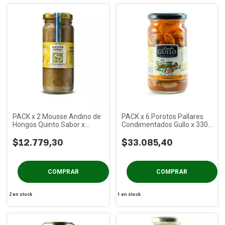
PACK x 2 Mousse Andino de
PACK x 6 Porotos Pallares
Hongos Quinto Sabor x
Condimentados Gullo x 330
220cc
gs
$12.779,30
$33.085,40
2
en stock
1
en stock