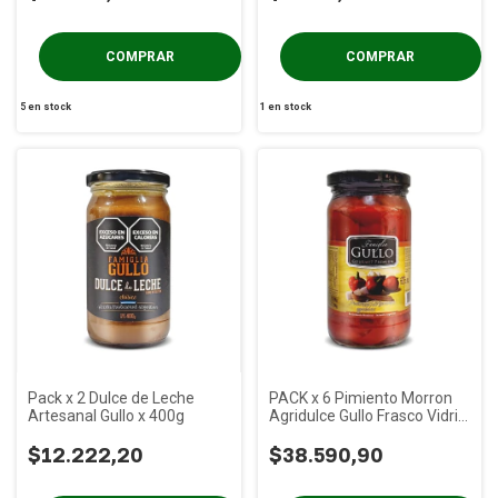
5
en stock
1
en stock
Pack x 2 Dulce de Leche
PACK x 6 Pimiento Morron
Artesanal Gullo x 400g
Agridulce Gullo Frasco Vidrio
x 330 gs
$12.222,20
$38.590,90