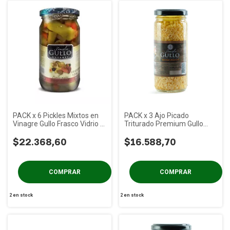
PACK x 6 Pickles Mixtos en
PACK x 3 Ajo Picado
Vinagre Gullo Frasco Vidrio x
Triturado Premium Gullo
330 gs
Frasco Vidrio x 90 gs
$22.368,60
$16.588,70
2
en stock
2
en stock