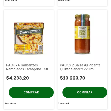
51
en stock
10
en stock
PACK x 6 Garbanzos
PACK x 2 Salsa Aji Picante
Remojados Tarragona Tetra
Quinto Sabor x 220 ml
x 340 gs
Frasco Vidrio
$4.233,20
$10.223,70
8
en stock
2
en stock