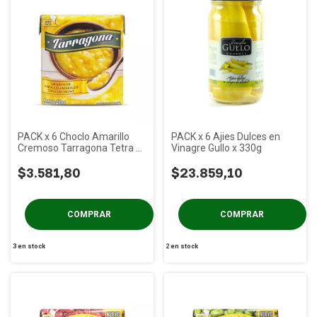
PACK x 6 Choclo Amarillo
PACK x 6 Ajies Dulces en
Cremoso Tarragona Tetra x
Vinagre Gullo x 330g
340 gs
$3.581,80
$23.859,10
3
en stock
2
en stock