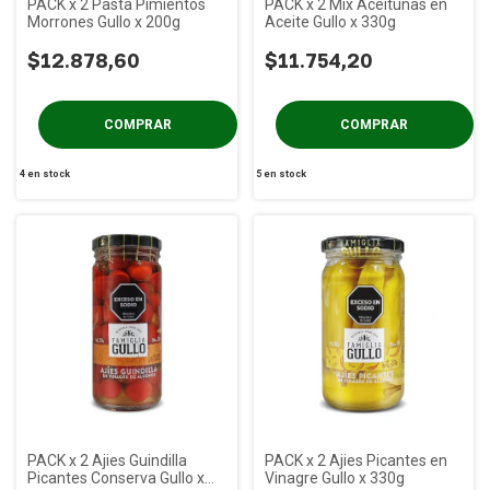
PACK x 2 Pasta Pimientos
PACK x 2 Mix Aceitunas en
Morrones Gullo x 200g
Aceite Gullo x 330g
$12.878,60
$11.754,20
4
en stock
5
en stock
PACK x 2 Ajies Guindilla
PACK x 2 Ajies Picantes en
Picantes Conserva Gullo x
Vinagre Gullo x 330g