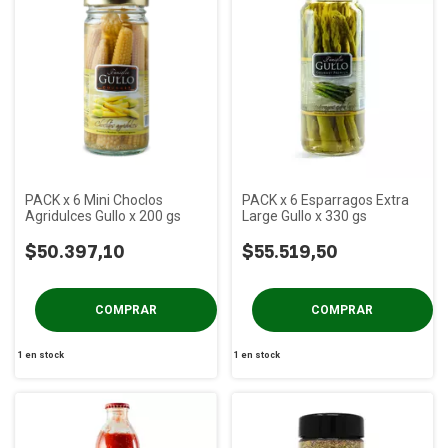
PACK x 6 Mini Choclos
PACK x 6 Esparragos Extra
Agridulces Gullo x 200 gs
Large Gullo x 330 gs
$50.397,10
$55.519,50
1
en stock
1
en stock