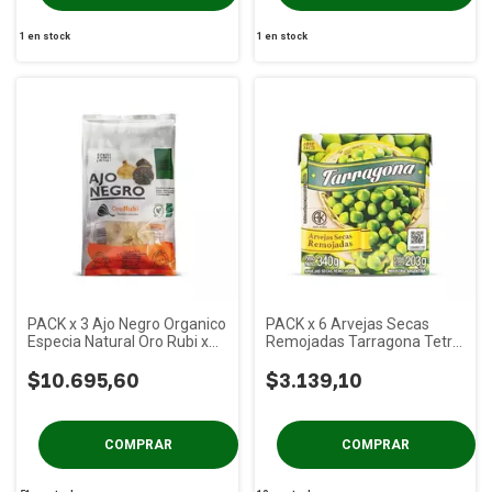
1
en stock
1
en stock
PACK x 3 Ajo Negro Organico
PACK x 6 Arvejas Secas
Especia Natural Oro Rubi x
Remojadas Tarragona Tetra
60 gs
x 340 gs
$10.695,60
$3.139,10