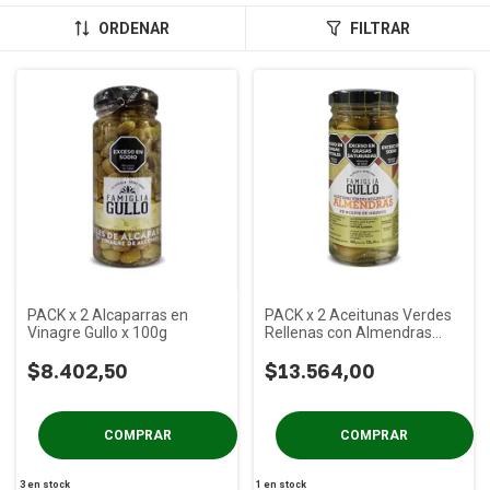
ORDENAR
FILTRAR
PACK x 2 Alcaparras en
PACK x 2 Aceitunas Verdes
Vinagre Gullo x 100g
Rellenas con Almendras
Gullo x 200g
$8.402,50
$13.564,00
3
en stock
1
en stock