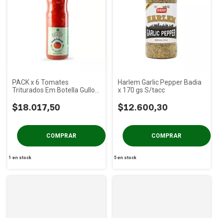
PACK x 6 Tomates
Harlem Garlic Pepper Badia
Triturados Em Botella Gullo x
x 170 gs S/tacc
960 gs
$18.017,50
$12.600,30
1
en stock
5
en stock