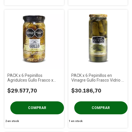
PACK x 6 Pepinillos
PACK x 6 Pepinillos en
Agridulces Gullo Frasco x
Vinagre Gullo Frasco Vidrio x
330g
330 gs
$29.577,70
$30.186,70
2
en stock
1
en stock