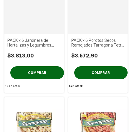
PACK x 6 Jardinera de
PACK x 6 Porotos Secos
Hortalizas y Legumbres
Remojados Tarragona Tetra
Tarragona Tetra x 340 gs
x 340 gs
$3.813,00
$3.572,90
10
en stock
5
en stock