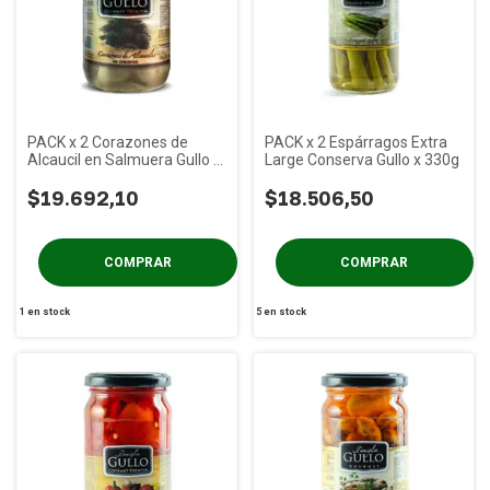
PACK x 2 Corazones de
PACK x 2 Espárragos Extra
Alcaucil en Salmuera Gullo x
Large Conserva Gullo x 330g
330g
$19.692,10
$18.506,50
1
en stock
5
en stock