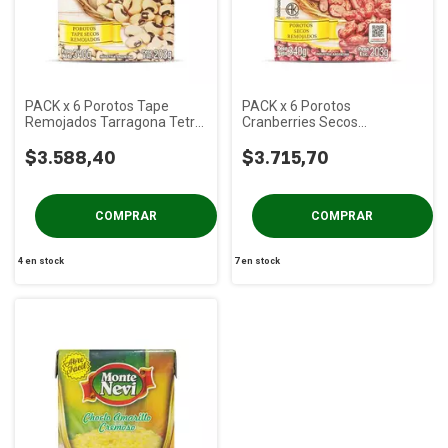
PACK x 6 Porotos Tape
PACK x 6 Porotos
Remojados Tarragona Tetra
Cranberries Secos
x 340 gs
Remojados Tarragona Tetra
$3.588,40
x 340 gs
$3.715,70
4
en stock
7
en stock