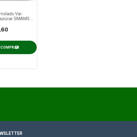
molado Vai-
 azúcar SMAMS x
,60
WSLETTER