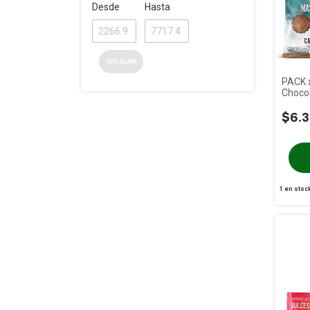
Desde
Hasta
APLICAR
PACK x
Chocol
Stevia
$6.
1
en stoc