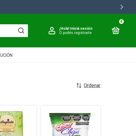
0
¡Hola!
Iniciá sesión
O podés registrarte
LUCIÓN
Ordenar