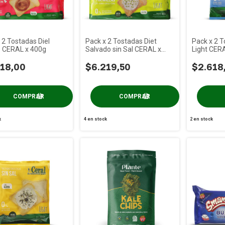
 2 Tostadas Diel
Pack x 2 Tostadas Diet
Pack x 2 
s CERAL x 400g
Salvado sin Sal CERAL x
Light CER
400g
18,00
$6.219,50
$2.618
k
4
en stock
2
en stock