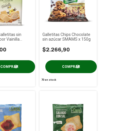
lletitas sin
Galletitas Chips Chocolate
or Vainilla
sin azúcar SMAMS x 150g
 120g
,00
$2.266,90
70
en stock