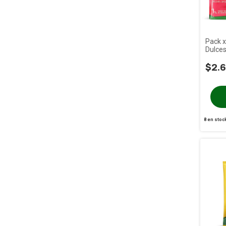
Pack x
Dulce
$2.6
8
en stoc