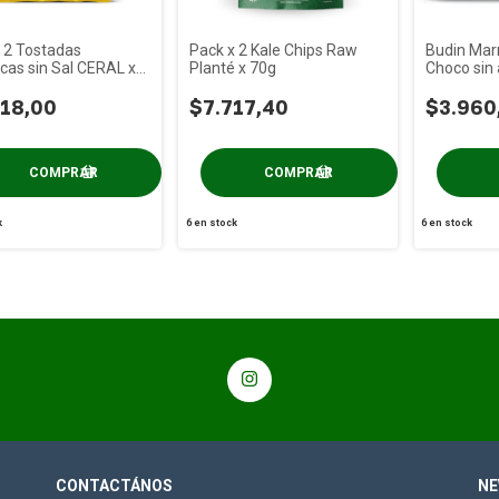
 2 Tostadas
Pack x 2 Kale Chips Raw
Budin Mar
icas sin Sal CERAL x
Planté x 70g
Choco sin
200g
18,00
$7.717,40
$3.960
k
6
en stock
6
en stock
CONTACTÁNOS
NE