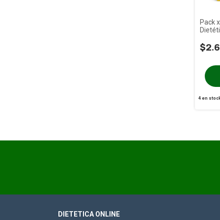
Pack x
Dietét
200g
$2.6
4
en stoc
DIETETICA ONLINE