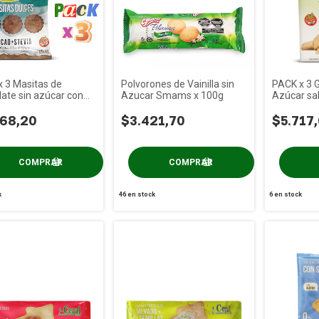
 3 Masitas de
Polvorones de Vainilla sin
PACK x 3 Ga
ate sin azúcar con
Azucar Smams x 100g
Azúcar sab
 Trini x 120g
ANGIOLA x
368,20
$3.421,70
$5.717
k
46
en stock
6
en stock