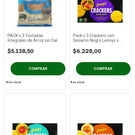
PACK x 3 Tostadas
Pack x 3 Crackers con
Integrales de Arroz sin Sal
Sésamo Negro Lennys x
Molinos Ala x 150g
100g
$5.138,50
$6.228,00
20
en stock
8
en stock