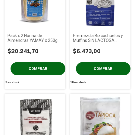
Pack x 2 Harina de
Premezcla Bizcochuelos y
Almendras YAMAY x 250g
Muffins SIN LACTOSA
Nutrizio x 500g
$20.241,70
$6.473,00
3
en stock
10
en stock