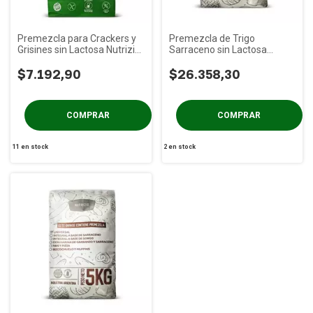
Premezcla para Crackers y
Premezcla de Trigo
Grisines sin Lactosa Nutrizio
Sarraceno sin Lactosa
x 400g
Nutrizio x 5 Kg
$7.192,90
$26.358,30
11
en stock
2
en stock