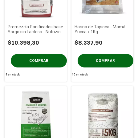
Premezcla Panificados base
Harina de Tapioca - Mamá
Sorgo sin Lactosa - Nutrizio
Yucca x 1Kg
x 1 Kg
$10.398,30
$8.337,90
9
en stock
10
en stock