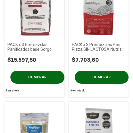
PACK x 3 Premezclas
PACK x 3 Premezclas Pan
Panificados base Sorgo
Pizza SIN LACTOSA Nutrizio
Nutrizio x 1 Kg
x 500g
$15.597,50
$7.703,60
6
en stock
16
en stock