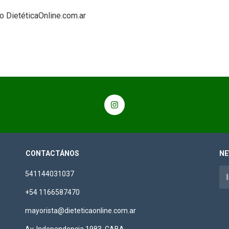
do DietéticaOnline.com.ar
CONTACTÁNOS
NE
541144031037
+54 1166587470
mayorista@dieteticaonline.com.ar