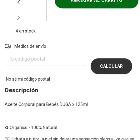
4
en stock
Entregas para el CP:
Medios de envío
CAMBIAR
CP
CALCULAR
No sé mi código postal
Descripción
Aceite Corporal para Bebés DUGA x 125ml
♻️ Orgánico - 100% Natural
👉🏻 Hidrata y nutre la piel sin dejar una sensación oleosa , ya que se