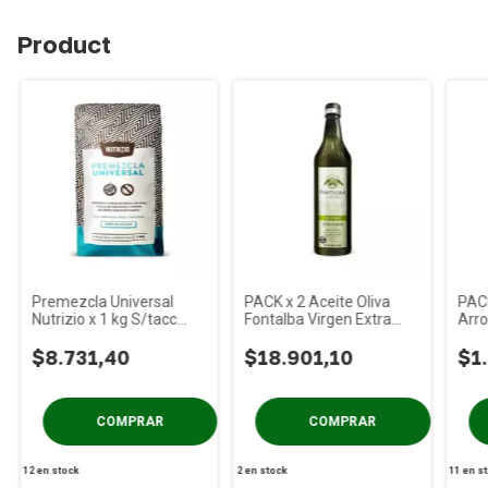
Product
Premezcla Universal
PACK x 2 Aceite Oliva
PACK
Nutrizio x 1 kg S/tacc
Fontalba Virgen Extra
Arro
PACK x 2 Un
Blend Vid x 500cc S/tacc
Natu
$8.731,40
$18.901,10
$1
12
en stock
2
en stock
11
en s