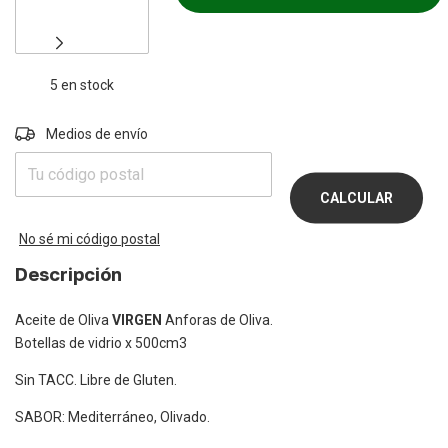
5
en stock
Entregas para el CP:
Medios de envío
CAMBIAR
CP
CALCULAR
No sé mi código postal
Descripción
Aceite de Oliva
VIRGEN
Anforas de Oliva.
Botellas de vidrio x 500cm3
Sin TACC. Libre de Gluten.
SABOR: Mediterráneo, Olivado.