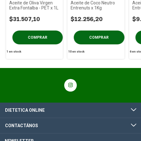
Aceite de Oliva Virgen
Aceite de Coco Neutro
Ace
Extra Fontalba - PET x 1L
Entrenuts x 1Kg
Entr
$31.507,10
$12.256,20
$9
1
en stock
10
en stock
6
en st
DIETETICA ONLINE
CONTACTÁNOS
NEWSLETTER