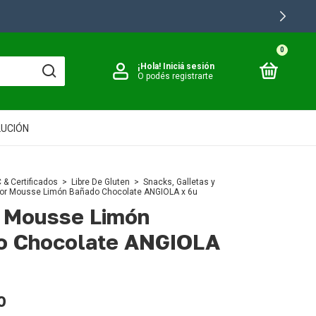
+2500 PRODU
0
¡Hola!
Iniciá sesión
O podés registrarte
LUCIÓN
 & Certificados
>
Libre De Gluten
>
Snacks, Galletas y
jor Mousse Limón Bañado Chocolate ANGIOLA x 6u
r Mousse Limón
o Chocolate ANGIOLA
0