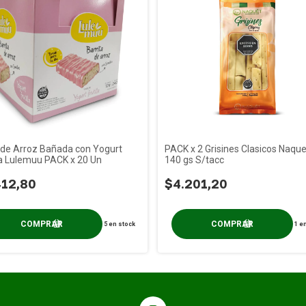
 de Arroz Bañada con Yogurt
PACK x 2 Grisines Clasicos Naque
lla Lulemuu PACK x 20 Un
140 gs S/tacc
412,80
$4.201,20
5
en stock
1
en