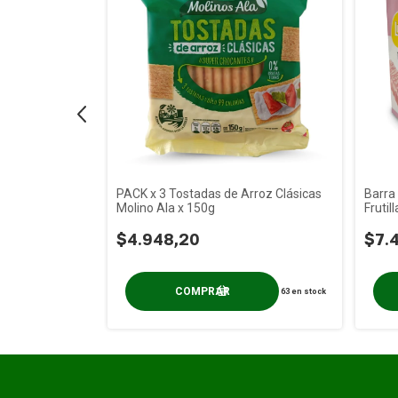
 rellenas con
PACK x 3 Tostadas de Arroz Clásicas
Barra
 x 85g
Molino Ala x 150g
Fruti
$4.948,20
$7.
14
en stock
63
en stock