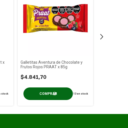
t x
Galletitas Aventura de Chocolate y
PACK x 3 Gallet
Frutos Rojos PRAAT x 85g
Naranja Jengibr
gs
$4.841,70
$5.195,80
 stock
13
en stock