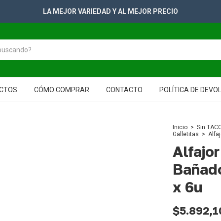
CTOS
CÓMO COMPRAR
CONTACTO
POLÍTICA DE DEVO
Inicio
>
Sin TACC
Galletitas
>
Alfa
Alfajo
Bañad
x 6u
$5.892,1