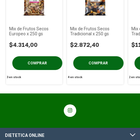
Mix de Frutos Secos
Mix de Frutos Secos
Mix 
Europeo x 250 gs
Tradicional x 250 gs
Trad
$4.314,00
$2.872,40
$1
3
en stock
4
en stock
2
en st
DIETETICA ONLINE