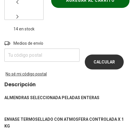
14
en stock
Entregas para el CP:
Medios de envío
CAMBIAR
CP
CALCULAR
No sé mi código postal
Descripción
ALMENDRAS SELECCIONADA PELADAS ENTERAS
ENVASE TERMOSELLADO CON ATMOSFERA CONTROLADA X 1
KG