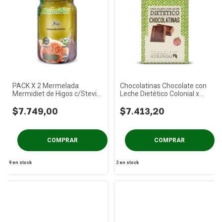
PACK X 2 Mermelada
Chocolatinas Chocolate con
Mermidiet de Higos c/Stevia
Leche Dietético Colonial x
x 400g
50u
$7.749,00
$7.413,20
9
en stock
2
en stock