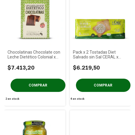
Chocolatinas Chocolate con
Pack x 2 Tostadas Diet
Leche Dietético Colonial x
Salvado sin Sal CERAL x
50u
400g
$7.413,20
$6.219,50
2
en stock
4
en stock