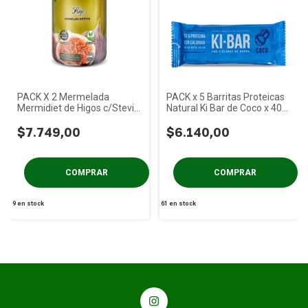
PACK X 2 Mermelada
PACK x 5 Barritas Proteicas
Mermidiet de Higos c/Stevia
Natural Ki Bar de Coco x 40
x 400g
gs
$7.749,00
$6.140,00
9
en stock
61
en stock