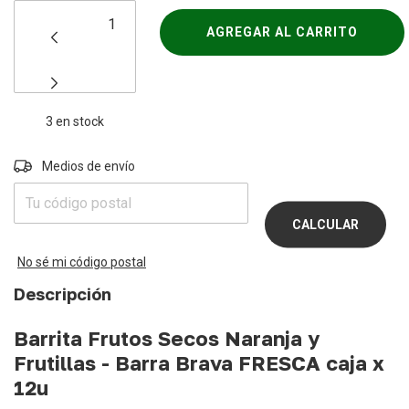
3
en stock
Entregas para el CP:
Medios de envío
CAMBIAR
CP
CALCULAR
No sé mi código postal
Descripción
Barrita Frutos Secos Naranja y
Frutillas - Barra Brava FRESCA caja x
12u