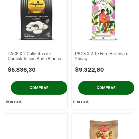
PACK X 2 Galletitas de
PACK X 2 Té Fem Heredia x
Chocolate con Baño Blanco
25saq
x 130g
$5.836,30
$9.322,80
18
en stock
11
en stock