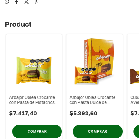
Product
Arbajor Oblea Crocante
Arbajor Oblea Crocante
Cuba
con Pasta de Pistachos
con Pasta Dulce de
Ave
ARBANIT Caja x 6u
Leche ARBANIT Caja x 6u
x 1
$7.417,40
$5.393,60
$7