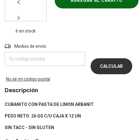
6
en stock
Entregas para el CP:
Medios de envío
CAMBIAR
CP
CALCULAR
No sé mi código postal
Descripción
CUBANITO CON PASTA DE LIMON ARBANIT
PESO NETO: 26 GS C/U CAJA X 12 UN
SIN TACC - SIN GLUTEN