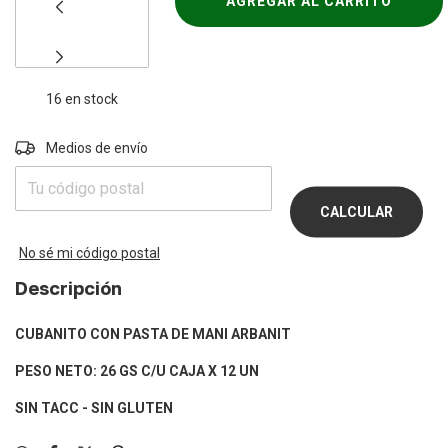
16
en stock
Entregas para el CP:
Medios de envío
CAMBIAR
CP
CALCULAR
No sé mi código postal
Descripción
CUBANITO CON PASTA DE MANI ARBANIT
PESO NETO: 26 GS C/U CAJA X 12 UN
SIN TACC - SIN GLUTEN