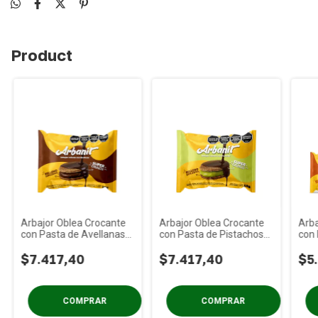
Product
Arbajor Oblea Crocante
Arbajor Oblea Crocante
Arba
con Pasta de Avellanas
con Pasta de Pistachos
con 
ARBANIT Caja x 6u
ARBANIT Caja x 6u
Lech
$7.417,40
$7.417,40
$5