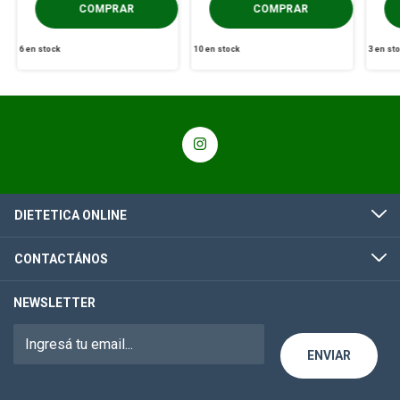
6
en stock
10
en stock
3
en st
DIETETICA ONLINE
CONTACTÁNOS
NEWSLETTER