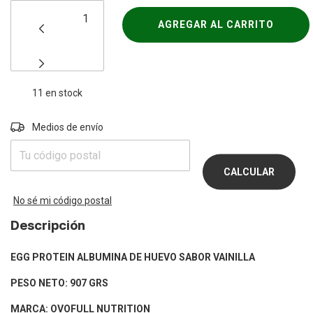
11
en stock
Entregas para el CP:
Medios de envío
CAMBIAR
CP
CALCULAR
No sé mi código postal
Descripción
EGG PROTEIN ALBUMINA DE HUEVO SABOR VAINILLA
PESO NETO: 907 GRS
MARCA: OVOFULL NUTRITION