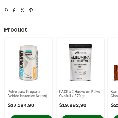
Product
Polvo para Preparar
PACK x 2 Huevo en Polvo
Barr
Bebida Isotonica Naranja
Ovofull x 370 gs
Choc
Rinde 9 Lt Nucleo Fit x
gs P
600cc
$17.184,90
$19.982,90
$2