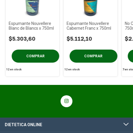
Espumante Nouvellere
Espumante Nouvellere
No C
Blanc de Blancs x 750ml
Cabernet Franc x 750ml
750
$5.303,60
$5.112,10
$2
12
en stock
12
en stock
7
en st
DIETETICA ONLINE