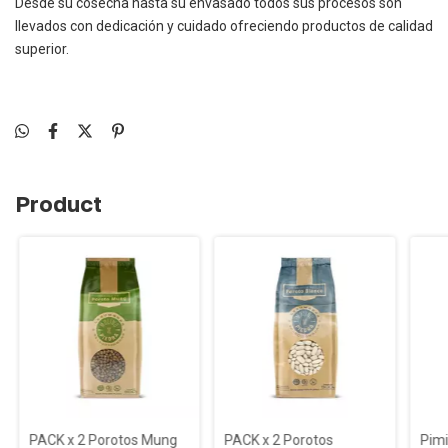
Desde su cosecha hasta su envasado todos sus procesos son
llevados con dedicación y cuidado ofreciendo productos de calidad
superior.
Product
PACK x 2 Porotos Mung
PACK x 2 Porotos
Pimi