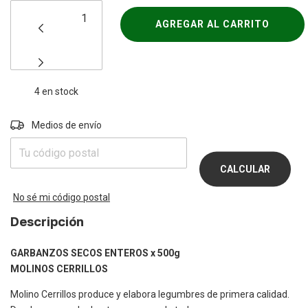
4
en stock
Entregas para el CP:
Medios de envío
CAMBIAR
CP
CALCULAR
No sé mi código postal
Descripción
GARBANZOS SECOS ENTEROS x 500g
MOLINOS CERRILLOS
Molino Cerrillos produce y elabora legumbres de primera calidad.