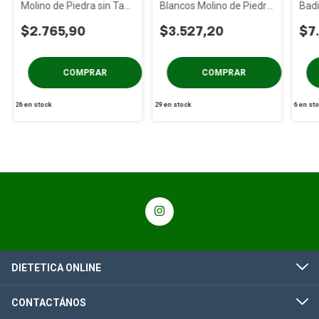
Molino de Piedra sin Tacc
Blancos Molino de Piedra
Badi
x 500 gs
sin Tacc x 500 gs
$2.765,90
$3.527,20
$7
26
en stock
29
en stock
6
en st
DIETETICA ONLINE
CONTACTÁNOS