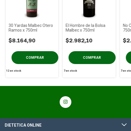
30 Yardas Malbec Otero
El Hombre de la Bolsa
No C
Ramos x 750ml
Malbec x 750ml
750
$8.164,90
$2.982,10
$2
12
en stock
7
en stock
7
en st
DIETETICA ONLINE