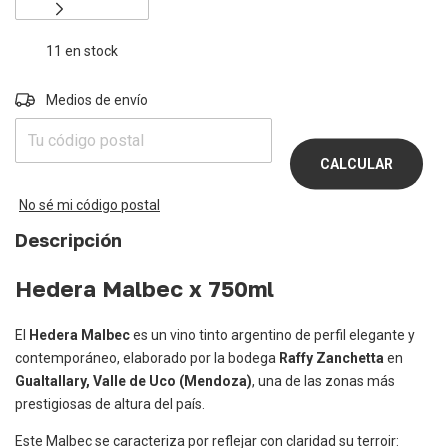
11
en stock
Entregas para el CP:
Medios de envío
CAMBIAR
CP
CALCULAR
No sé mi código postal
Descripción
Hedera Malbec x 750ml
El
Hedera Malbec
es un vino tinto argentino de perfil elegante y
contemporáneo, elaborado por la bodega
Raffy Zanchetta
en
Gualtallary, Valle de Uco (Mendoza)
, una de las zonas más
prestigiosas de altura del país.
Este Malbec se caracteriza por reflejar con claridad su terroir: