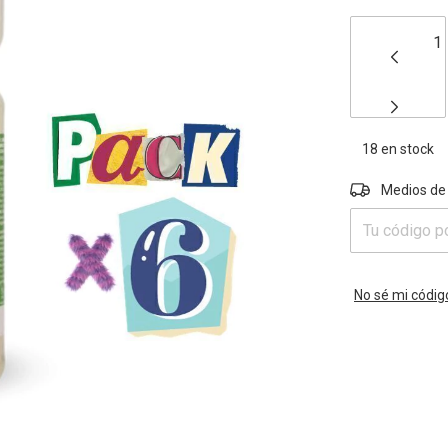
18
en stock
Entregas para e
Medios de
No sé mi códig