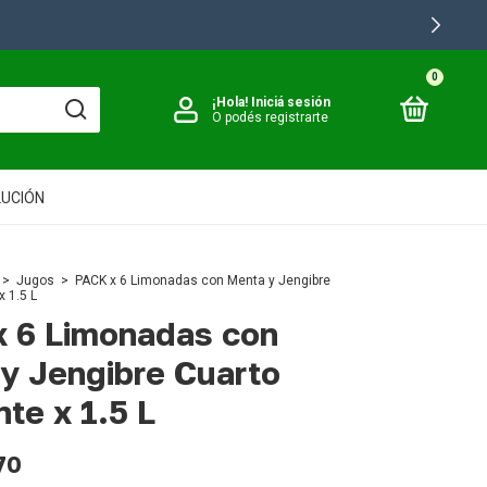
0
¡Hola!
Iniciá sesión
O podés registrarte
LUCIÓN
>
Jugos
>
PACK x 6 Limonadas con Menta y Jengibre
x 1.5 L
 6 Limonadas con
y Jengibre Cuarto
nte x 1.5 L
70