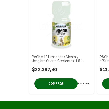
PACK x 12 Limonadas Menta y
PACK 
Jengibre Cuarto Creciente x 1.5 L
c/Stev
$22.367,40
$11
9
en stock