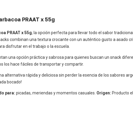
Barbacoa PRAAT x 55g
coa PRAAT x 55g
, la opción perfecta para llevar todo el sabor tradicion
nacks combinan una textura crocante con un auténtico gusto a asado crio
disfrutar en el trabajo o la escuela.
tan una opción práctica y sabrosa para quienes buscan un snack difere
 los hace fáciles de transportar y compartir.
alternativa rápida y deliciosa sin perder la esencia de los sabores arg
cada bocado!
o para:
picadas, meriendas y momentos casuales.
Origen:
Producto e