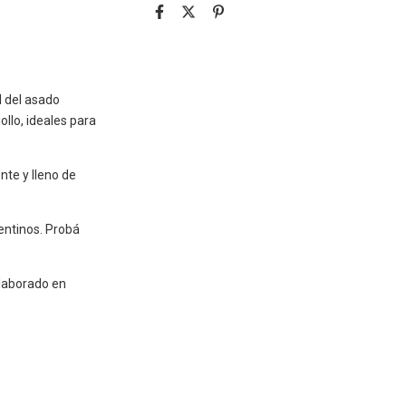
al del asado
llo, ideales para
nte y lleno de
entinos. Probá
laborado en