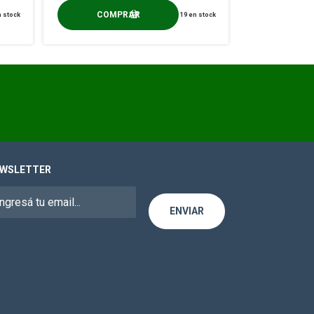
 stock
19
en stock
WSLETTER