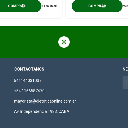
14
en stock
9
en
CONTACTÁNOS
NE
541144031037
+54 1166587470
mayorista@dieteticaonline.com.ar
Av. Independencia 1983, CABA