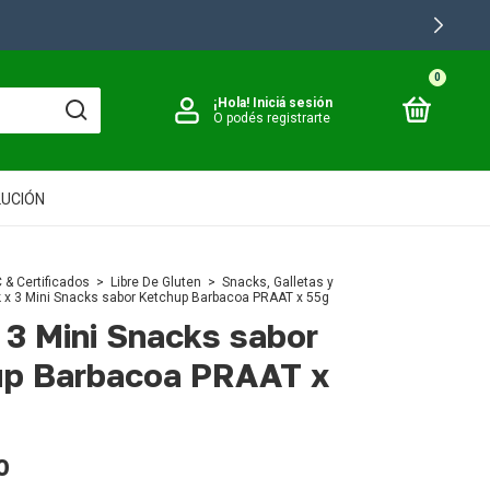
0
¡Hola!
Iniciá sesión
O podés registrarte
LUCIÓN
 & Certificados
>
Libre De Gluten
>
Snacks, Galletas y
 x 3 Mini Snacks sabor Ketchup Barbacoa PRAAT x 55g
 3 Mini Snacks sabor
up Barbacoa PRAAT x
0