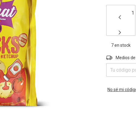
7
en stock
Entregas para e
Medios de
No sé mi códig