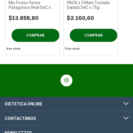
Mix Frutos Secos
PACK x 3 Maní Tostado
Patagónico Real DeC x
Salado DeC x 75g
1Kg
$13.858,80
$2.160,60
6
en stock
13
en stock
DIETETICA ONLINE
CONTACTÁNOS
NEWSLETTER