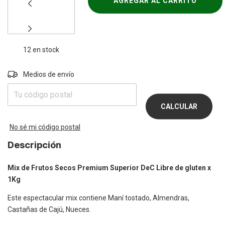
12
en stock
Entregas para el CP:
Medios de envío
CAMBIAR
CP
CALCULAR
No sé mi código postal
Descripción
Mix de Frutos Secos Premium Superior DeC Libre de gluten x
1Kg
Este espectacular mix contiene Maní tostado, Almendras,
Castañas de Cajú, Nueces.