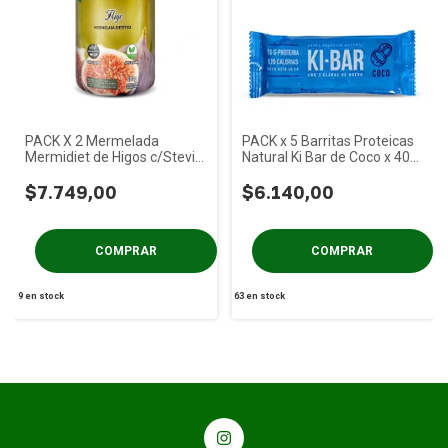
PACK X 2 Mermelada
PACK x 5 Barritas Proteicas
Mermidiet de Higos c/Stevia
Natural Ki Bar de Coco x 40
x 400g
gs
$7.749,00
$6.140,00
9
en stock
63
en stock