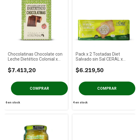
Chocolatinas Chocolate con
Pack x 2 Tostadas Diet
Leche Dietético Colonial x
Salvado sin Sal CERAL x
50u
400g
$7.413,20
$6.219,50
6
en stock
4
en stock