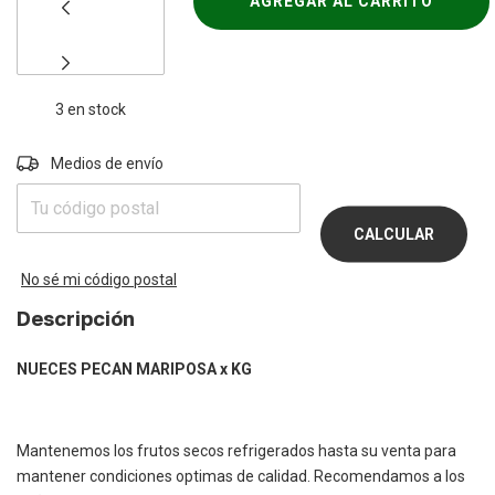
3
en stock
Entregas para el CP:
Medios de envío
CAMBIAR
CP
CALCULAR
No sé mi código postal
Descripción
NUECES PECAN MARIPOSA x KG
Mantenemos los frutos secos refrigerados hasta su venta para
mantener condiciones optimas de calidad. Recomendamos a los