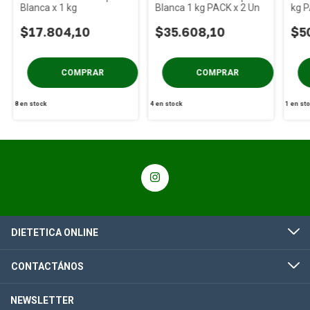
Blanca x 1 kg
Blanca 1 kg PACK x 2 Un
kg P
Ter
$17.804,10
$35.608,10
$5
8
en stock
4
en stock
1
en st
DIETETICA ONLINE
CONTACTÁNOS
NEWSLETTER