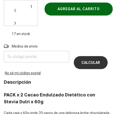
17
en stock
Entregas para el CP:
Medios de envío
CAMBIAR
CP
CALCULAR
No sé mi código postal
Descripción
PACK x 2 Cacao Endulzado Dietético con
Stevia Dulri x 60g
Cada caja x 60g rinde 20 vasos de una deliciosa leche chocolatada.