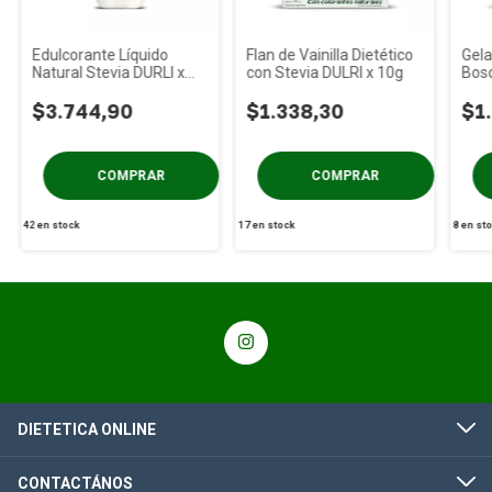
Edulcorante Líquido
Flan de Vainilla Dietético
Gela
Natural Stevia DURLI x
con Stevia DULRI x 10g
Bosq
120ml
DULR
$3.744,90
$1.338,30
$1
42
en stock
17
en stock
8
en st
DIETETICA ONLINE
CONTACTÁNOS