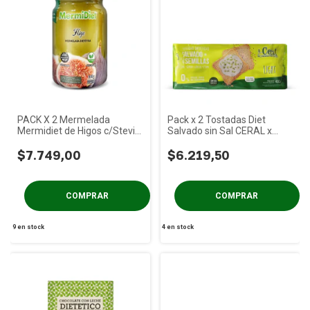
PACK X 2 Mermelada
Pack x 2 Tostadas Diet
Mermidiet de Higos c/Stevia
Salvado sin Sal CERAL x
x 400g
400g
$7.749,00
$6.219,50
9
en stock
4
en stock