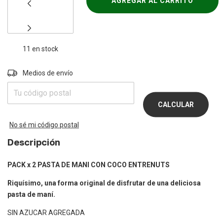
11
en stock
Entregas para el CP:
Medios de envío
CAMBIAR
CP
CALCULAR
No sé mi código postal
Descripción
PACK x 2 PASTA DE MANI CON COCO ENTRENUTS
Riquísimo, una forma original de disfrutar de una deliciosa
pasta de maní.
SIN AZUCAR AGREGADA