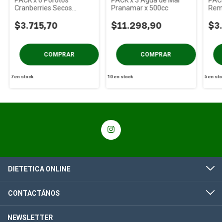
Cranberries Secos
Pranamar x 500cc
Rem
Remojados Tarragona
Tetr
Tetra x 340 gs
$3.715,70
$11.298,90
$3
7
en stock
10
en stock
5
en st
DIETETICA ONLINE
CONTACTÁNOS
NEWSLETTER