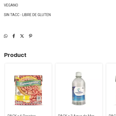
VEGANO
SIN TACC - LIBRE DE GLUTEN
Product
PACK x 6 Porotos
PACK x 3 Agua de Mar
PACK