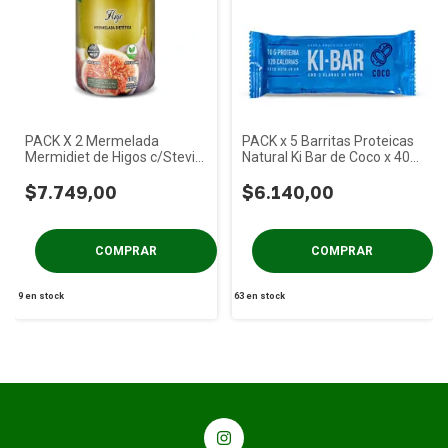
PACK X 2 Mermelada
PACK x 5 Barritas Proteicas
Mermidiet de Higos c/Stevia
Natural Ki Bar de Coco x 40
x 400g
gs
$7.749,00
$6.140,00
9
en stock
63
en stock