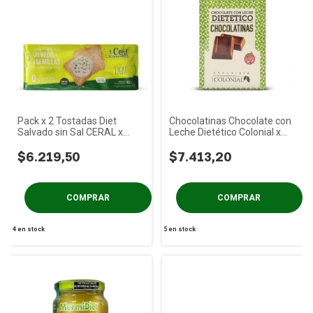
Pack x 2 Tostadas Diet
Chocolatinas Chocolate con
Salvado sin Sal CERAL x
Leche Dietético Colonial x
400g
50u
$6.219,50
$7.413,20
4
en stock
5
en stock