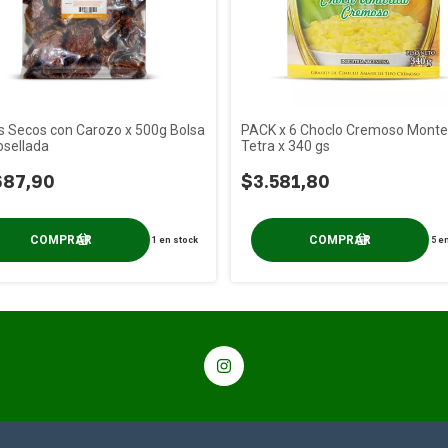
es Secos con Carozo x 500g Bolsa
PACK x 6 Choclo Cremoso Monte
sellada
Tetra x 340 gs
687,90
$3.581,80
1
en stock
5
en