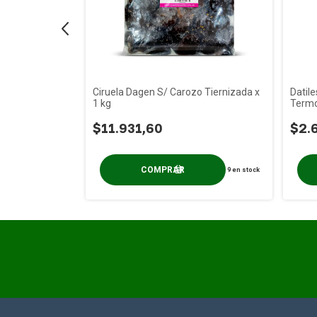
sa
Ciruela Dagen S/ Carozo Tiernizada x
Datil
1 kg
Termo
$11.931,60
$2.
1
en stock
9
en stock