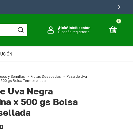
0
¡Hola!
Iniciá sesión
O podés registrarte
LUCIÓN
ecos y Semillas
>
Frutas Desecadas
>
Pasa de Uva
x 500 gs Bolsa Termosellada
e Uva Negra
ina x 500 gs Bolsa
sellada
0