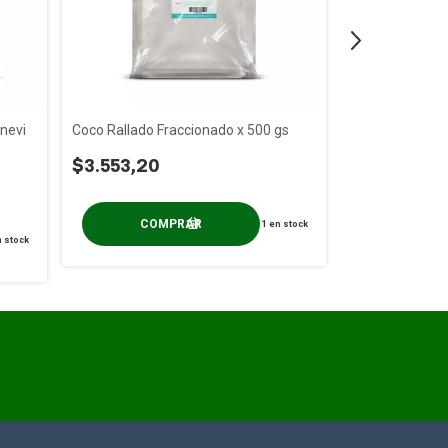
nevi
Coco Rallado Fraccionado x 500 gs
Pasa de Uva Ne
Bolsa Termose
$3.553,20
$5.079,10
1
en stock
 stock