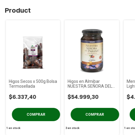
Product
Higos Secos x 500g Bolsa
Higos en Almibar
Mer
Termosellada
NUESTRA SEÑORA DEL
Ligh
PARANÁ x 450g
330
$6.337,40
$54.999,30
$4
1
en stock
3
en stock
1
en st