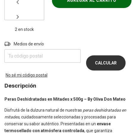
2
en stock
Entregas para el CP:
Medios de envío
CAMBIAR
CP
CALCULAR
No sé mi código postal
Descripción
Peras Deshidratadas en Mitades x 500g – By Oliva Don Mateo
Disfrutá de la dulzura natural de nuestras
peras deshidratadas en
mitades
, cuidadosamente seleccionadas y procesadas para
conservar su sabor auténtico. Presentadas en un
envase
termosellado con atmósfera controlada
, que garantiza