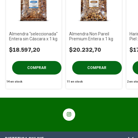
Almendra "seleccionada"
Almendra Non Pareil
Hari
Entera sin Cáscara x 1 kg
Premium Entera x 1 kg
Piel
Ter
$18.597,20
$20.232,70
$1
14
en stock
11
en stock
2
en st