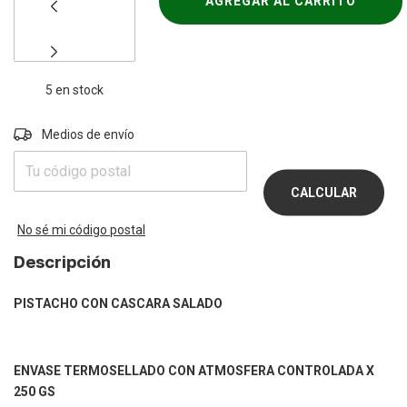
5
en stock
Entregas para el CP:
Medios de envío
CAMBIAR
CP
CALCULAR
No sé mi código postal
Descripción
PISTACHO CON CASCARA SALADO
ENVASE TERMOSELLADO CON ATMOSFERA CONTROLADA X
250 GS