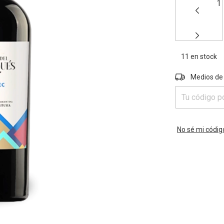
11
en stock
Entregas para e
Medios de
No sé mi códig