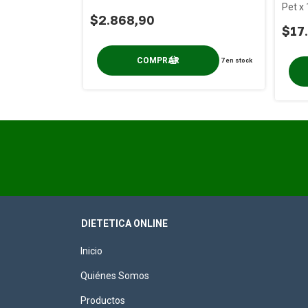
Pet x 
$2.868,90
$17
7
en stock
6
en stock
DIETETICA ONLINE
Inicio
Quiénes Somos
Productos