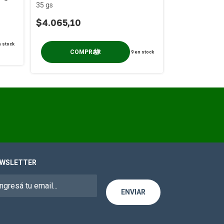
Sátrapa Agrelo
35 gs
$5.594,30
$4.065,10
 stock
9
en stock
WSLETTER