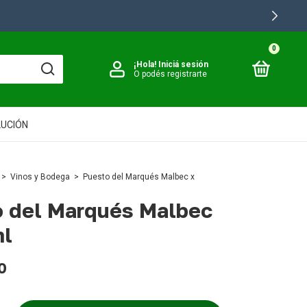
0
¡Hola!
Iniciá sesión
O podés registrarte
LUCIÓN
>
Vinos y Bodega
>
Puesto del Marqués Malbec x
 del Marqués Malbec
ml
0