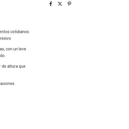
entos cotidianos
resivo.
as, con un leve
do.
ir de altura que
caciones.