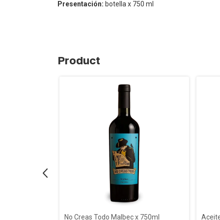
Presentación:
botella x 750 ml
Product
abernet
No Creas Todo Malbec x 750ml
Aceite