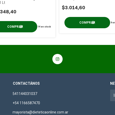
1 Lt
$3.014,60
.348,40
9
en
14
en stock
CONTACTÁNOS
NE
541144031037
+54 1166587470
mayorista@dieteticaonline.com.ar