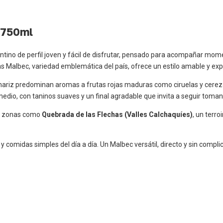
 750ml
entino de perfil joven y fácil de disfrutar, pensado para acompañar mom
s Malbec, variedad emblemática del país, ofrece un estilo amable y exp
En nariz predominan aromas a frutas rojas maduras como ciruelas y cerez
edio, con taninos suaves y un final agradable que invita a seguir toman
en zonas como
Quebrada de las Flechas (Valles Calchaquíes)
, un terro
 comidas simples del día a día. Un Malbec versátil, directo y sin compli