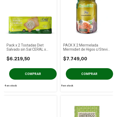
Pack x 2 Tostadas Diet
PACK X 2 Mermelada
Salvado sin Sal CERAL x
Mermidiet de Higos c/Stevia
400g
x 400g
$6.219,50
$7.749,00
4
en stock
9
en stock