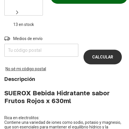
13
en stock
Entregas para el CP:
Medios de envío
CAMBIAR
CP
CALCULAR
No sé mi código postal
Descripción
SUEROX Bebida Hidratante sabor
Frutos Rojos x 630ml
Rica en electrolitos:
Contiene una variedad de iones como sodio, potasio y magnesio,
que son esenciales para mantener el equilibrio hídrico y la