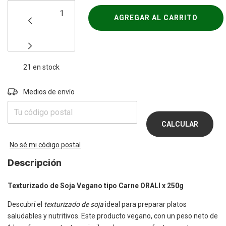
21
en stock
Entregas para el CP:
Medios de envío
CAMBIAR
CP
CALCULAR
No sé mi código postal
Descripción
Texturizado de Soja Vegano tipo Carne ORALI x 250g
Descubrí el
texturizado de soja
ideal para preparar platos
saludables y nutritivos. Este producto vegano, con un peso neto de