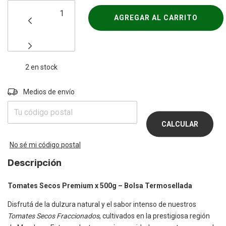
2
en stock
Entregas para el CP:
Medios de envío
CAMBIAR
CP
CALCULAR
No sé mi código postal
Descripción
Tomates Secos Premium x 500g – Bolsa Termosellada
Disfrutá de la dulzura natural y el sabor intenso de nuestros
Tomates Secos Fraccionados
, cultivados en la prestigiosa región