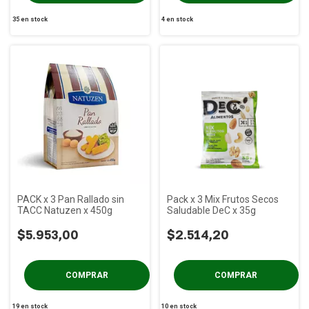
35
en stock
4
en stock
PACK x 3 Pan Rallado sin
Pack x 3 Mix Frutos Secos
TACC Natuzen x 450g
Saludable DeC x 35g
$5.953,00
$2.514,20
19
en stock
10
en stock