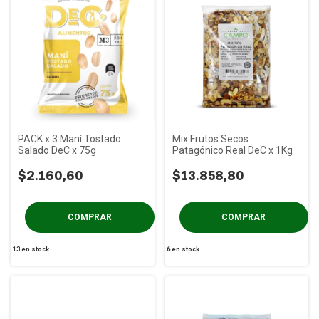
PACK x 3 Maní Tostado
Mix Frutos Secos
Salado DeC x 75g
Patagónico Real DeC x 1Kg
$2.160,60
$13.858,80
13
en stock
6
en stock