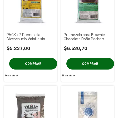
PACK x 2 Premezcla
Premezcla para Brownie
Bizcochuelo Vainilla sin
Chocolate Doña Pacha x
TACC Doña Pacha x 350g
500g
$5.237,00
$6.530,70
16
en stock
21
en stock