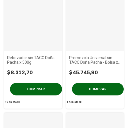
Rebozador sin TACC Doña
Premezcla Universal sin
Pacha x 500g
TACC Doña Pacha - Bolsa x
10 kg
$8.312,70
$45.745,90
19
en stock
17
en stock