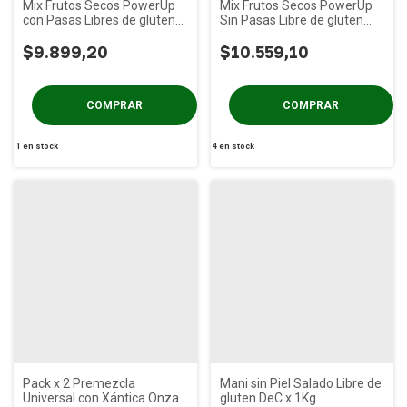
Mix Frutos Secos PowerUp
Mix Frutos Secos PowerUp
con Pasas Libres de gluten
Sin Pasas Libre de gluten
DeC x 1Kg
DeC x 1Kg
$9.899,20
$10.559,10
1
en stock
4
en stock
Pack x 2 Premezcla
Mani sin Piel Salado Libre de
Universal con Xántica Onza
gluten DeC x 1Kg