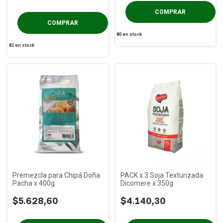
80
en stock
82
en stock
Premezcla para Chipá Doña
PACK x 3 Soja Texturizada
Pacha x 400g
Dicomere x 350g
$5.628,60
$4.140,30