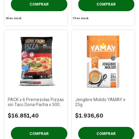
20
en stock
19
en stock
PACK x 6 Premezclas Pizzas
Jengibre Molido YAMAY x
sin Tacc Dona Pacha x 500
25g
gs
$16.851,40
$1.936,60