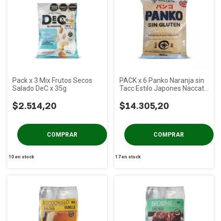
Pack x 3 Mix Frutos Secos
PACK x 6 Panko Naranja sin
Salado DeC x 35g
Tacc Estilo Japones Naccato
x 300 gs
$2.514,20
$14.305,20
10
en stock
17
en stock