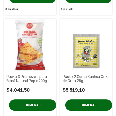
26
en stock
8
en stock
Pack x 3 Premezcla para
Pack x 2 Goma Xántica Onza
Fainá Natural Pop x 200g
de Oro x 25g
$4.041,50
$5.519,10