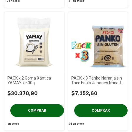
17
en stock
11
en stock
PACK x 2 Goma Xántica
PACK x 3 Panko Naranja sin
YAMAY x 500g
Tacc Estilo Japones Nacatto
x 300 gs
$30.370,90
$7.152,60
1
en stock
34
en stock