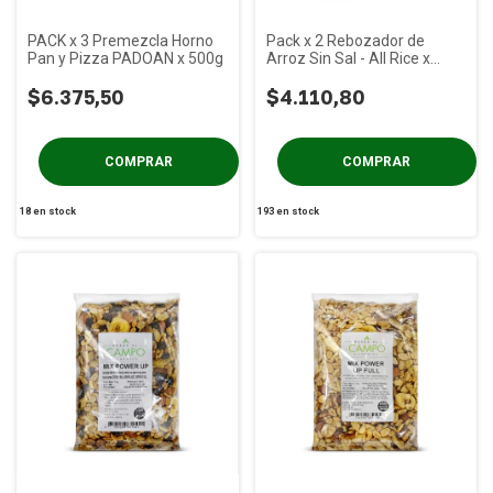
PACK x 3 Premezcla Horno
Pack x 2 Rebozador de
Pan y Pizza PADOAN x 500g
Arroz Sin Sal - All Rice x
250g
$6.375,50
$4.110,80
18
en stock
193
en stock