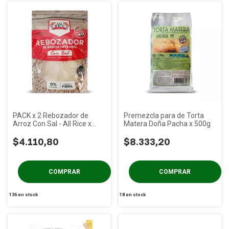
PACK x 2 Rebozador de
Premezcla para de Torta
Arroz Con Sal - All Rice x
Matera Doña Pacha x 500g
250g
$4.110,80
$8.333,20
136
en stock
18
en stock