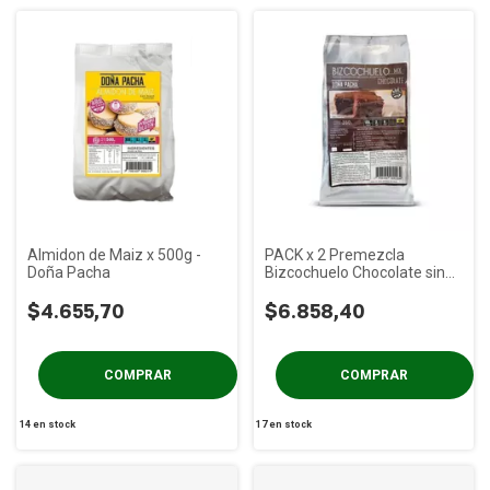
Almidon de Maiz x 500g -
PACK x 2 Premezcla
Doña Pacha
Bizcochuelo Chocolate sin
TACC Dona Pacha x 350g
$4.655,70
$6.858,40
14
en stock
17
en stock