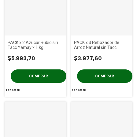
PACK x 2 Azucar Rubio sin
PACK x 3 Rebozador de
Tacc Yamay x 1 kg
Arroz Natural sin Tacc
Natuzen x 240 gs
$5.993,70
$3.977,60
4
en stock
5
en stock