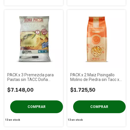
PACK x 3 Premezcla para
PACK x 2 Maiz Pisingallo
Pastas sin TACC Doña
Molino de Piedra sin Tacc x
Pacha x 500g
400 gs
$7.148,00
$1.725,50
13
en stock
13
en stock