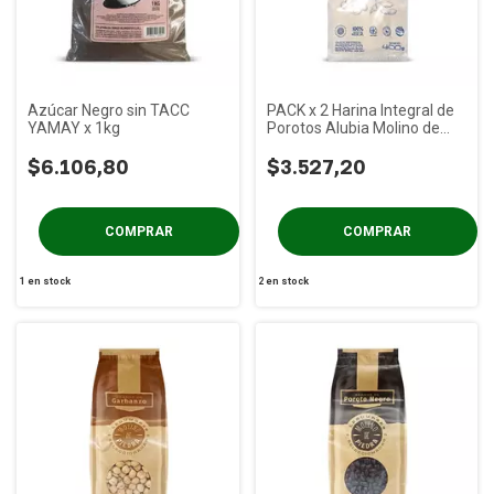
Azúcar Negro sin TACC
PACK x 2 Harina Integral de
YAMAY x 1kg
Porotos Alubia Molino de
Piedra x 400g
$6.106,80
$3.527,20
1
en stock
2
en stock