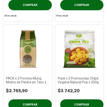
25
en stock
19
en stock
PACK x 2 Porotos Mung
Pack x 2 Premezclas Chipá
Molino de Piedra sin Tacc x
Vegana Natural Pop x 200g
500 gs
$2.765,90
$3.742,20