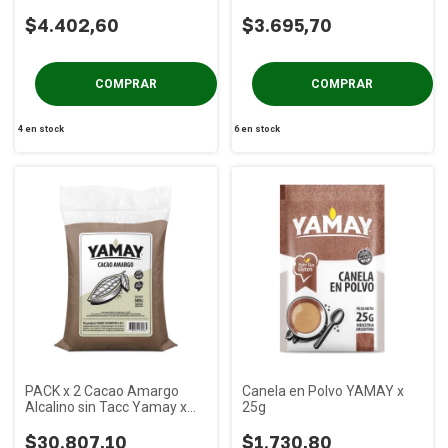
de Oro x 500g
$4.402,60
$3.695,70
4
en stock
6
en stock
PACK x 2 Cacao Amargo
Canela en Polvo YAMAY x
Alcalino sin Tacc Yamay x
25g
500 gs
$30.807,10
$1.730,80