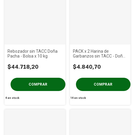
Rebozador sin TACC Doña
PACK x 2 Harina de
Pacha - Bolsa x 10 kg
Garbanzos sin TACC - Doña
Pacha x 500g
$44.718,20
$4.840,70
4
en stock
14
en stock