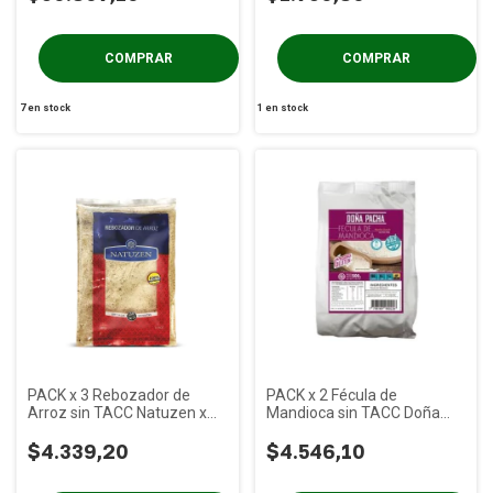
7
en stock
1
en stock
PACK x 3 Rebozador de
PACK x 2 Fécula de
Arroz sin TACC Natuzen x
Mandioca sin TACC Doña
240g
Pacha x 500g
$4.339,20
$4.546,10