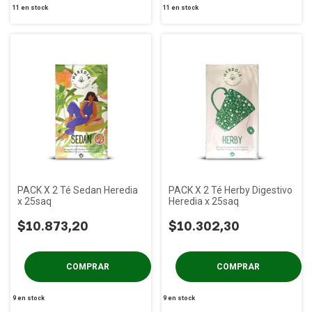
11
en stock
11
en stock
PACK X 2 Té Sedan Heredia
PACK X 2 Té Herby Digestivo
x 25saq
Heredia x 25saq
$10.873,20
$10.302,30
9
en stock
9
en stock