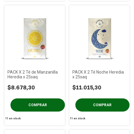
PACK X 2 Té de Manzanilla
PACK X 2 Té Noche Heredia
Heredia x 25saq
x 25saq
$8.678,30
$11.015,30
11
en stock
11
en stock