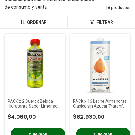
de consumo y venta.
18 productos
ORDENAR
FILTRAR
PACK x 2 Suerox Bebida
PACK x 16 Leche Almendras
Hidratante Sabor Limonada
Clasica sin Azucar Tratenfux
x 630 ml
1 Lt
$4.060,00
$62.930,00