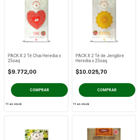
PACK X 2 Té Chai Heredia x
PACK X 2 Té de Jengibre
25saq
Heredia x 25saq
$9.772,00
$10.025,70
11
en stock
11
en stock