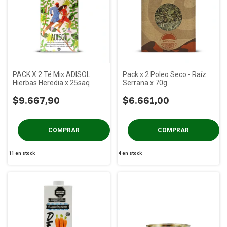
PACK X 2 Té Mix ADISOL
Pack x 2 Poleo Seco - Raíz
Hierbas Heredia x 25saq
Serrana x 70g
$9.667,90
$6.661,00
11
en stock
4
en stock