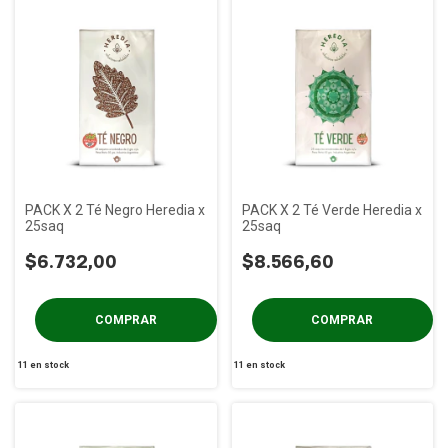
PACK X 2 Té Negro Heredia x
PACK X 2 Té Verde Heredia x
25saq
25saq
$6.732,00
$8.566,60
11
en stock
11
en stock