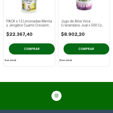
PACK x 12 Limonadas Menta
Jugo de Aloe Vera
y Jengibre Cuarto Creciente
C/arandano Jual x 500 Cc
x 1.5 L
Veg y S/tacc
$22.367,40
$8.902,20
9
en stock
23
en stock