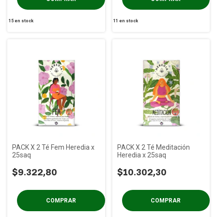
15
en stock
11
en stock
PACK X 2 Té Fem Heredia x
PACK X 2 Té Meditación
25saq
Heredia x 25saq
$9.322,80
$10.302,30