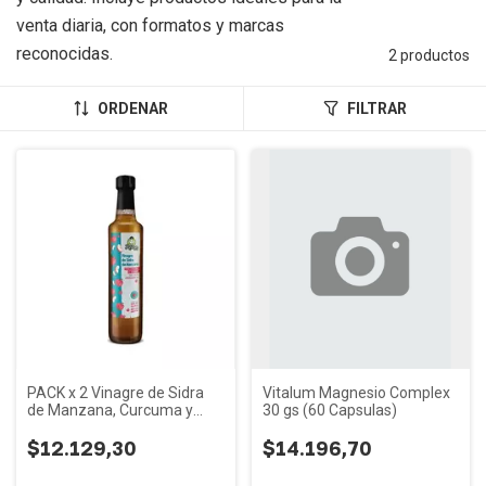
venta diaria, con formatos y marcas
reconocidas.
2 productos
ORDENAR
FILTRAR
PACK x 2 Vinagre de Sidra
Vitalum Magnesio Complex
de Manzana, Curcuma y
30 gs (60 Capsulas)
Jengibre Reina Veganax
500cc
$12.129,30
$14.196,70