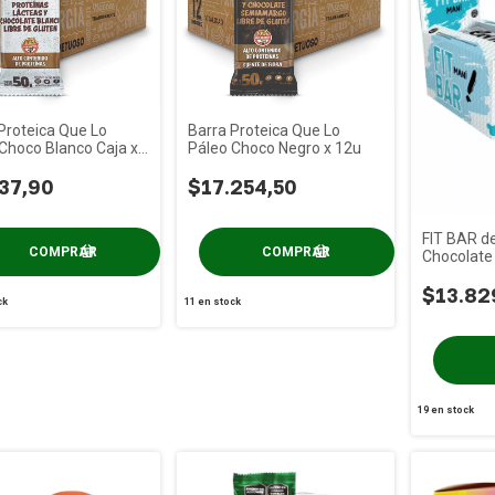
Proteica Que Lo
Barra Proteica Que Lo
Choco Blanco Caja x
Páleo Choco Negro x 12u
37,90
$17.254,50
FIT BAR d
Chocolate
$13.82
ck
11
en stock
19
en stock