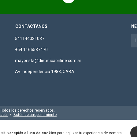
CONTACTÁNOS
NE
541144031037
+54 1166587470
mayorista@dieteticaonline.com.ar
Av. Independencia 1983, CABA
. Todos los derechos reservados.
 acá.
/
Botón de arrepentimiento
 sitio
aceptás el uso de cookies
para agilizar tu experiencia de compra.