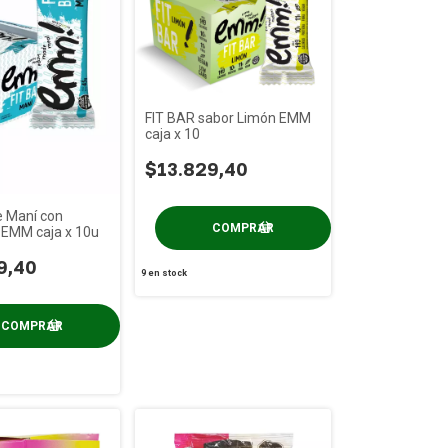
FIT BAR sabor Limón EMM
caja x 10
$13.829,40
e Maní con
 EMM caja x 10u
9,40
9
en stock