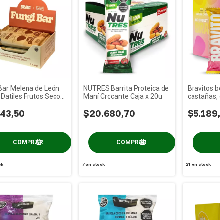
Bar Melena de León
NUTRES Barrita Proteica de
Bravitos b
Datiles Frutos Secos
Maní Crocante Caja x 20u
castañas, 
 x 6u
coco caja 
43,50
$20.680,70
$5.189
ck
7
en stock
21
en stock