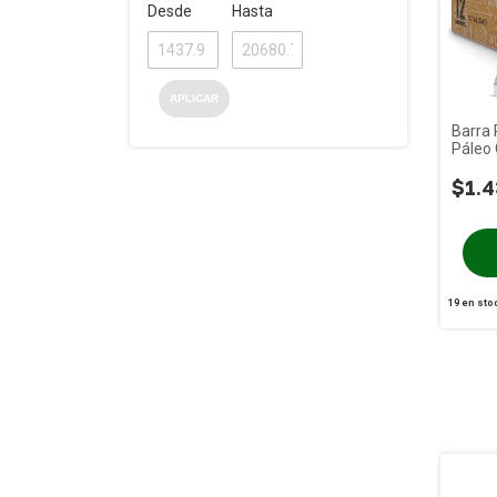
Desde
Hasta
APLICAR
Barra 
Páleo 
12u
$1.4
19
en sto