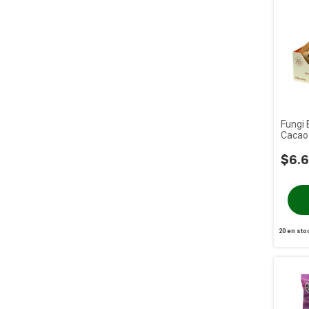
Fungi 
Cacao 
BRAVA
$6.6
20
en sto