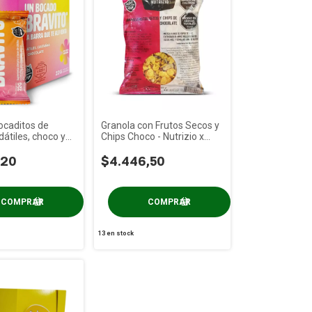
ocaditos de
Granola con Frutos Secos y
dátiles, choco y
Chips Choco - Nutrizio x
x 10u
300g
,20
$4.446,50
13
en stock