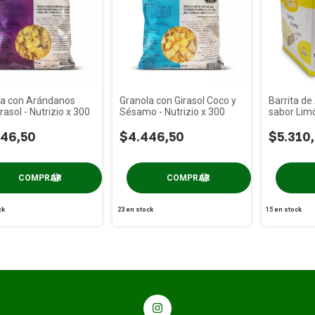
la con Arándanos
Granola con Girasol Coco y
Barrita de
rasol - Nutrizio x 300
Sésamo - Nutrizio x 300
sabor Lim
20u
46,50
$4.446,50
$5.310
ck
23
en stock
15
en stock