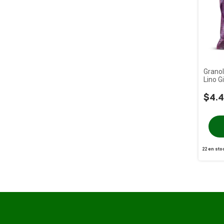
Grano
Lino Gi
$4.4
22
en sto