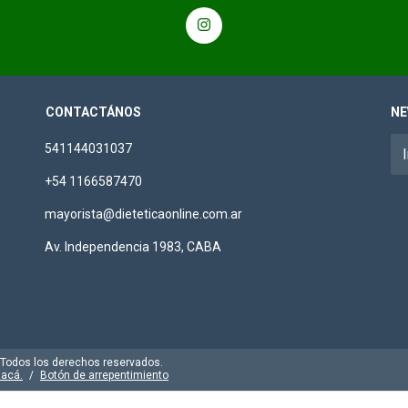
CONTACTÁNOS
NE
541144031037
+54 1166587470
mayorista@dieteticaonline.com.ar
Av. Independencia 1983, CABA
. Todos los derechos reservados.
 acá.
/
Botón de arrepentimiento