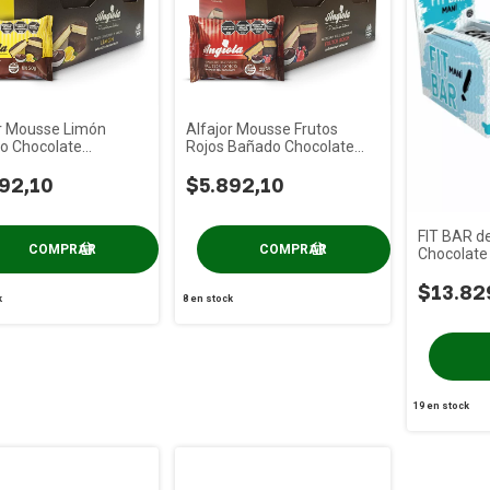
or Mousse Limón
Alfajor Mousse Frutos
o Chocolate
Rojos Bañado Chocolate
LA x 6u
ANGIOLA x 6u
92,10
$5.892,10
FIT BAR d
Chocolate
$13.82
k
8
en stock
19
en stock