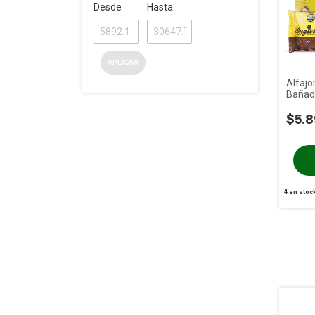
Desde
Hasta
APLICAR
Alfaj
Bañad
ANGIO
$5.8
4
en stoc