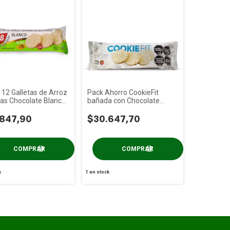
 12 Galletas de Arroz
Pack Ahorro CookieFit
as Chocolate Blanco
bañada con Chocolate
Blanco x 12u
.847,90
$30.647,70
k
1
en stock