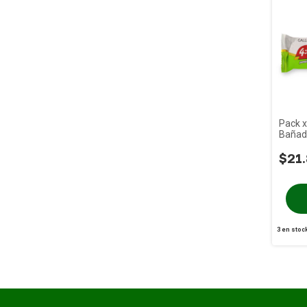
Pack x
Bañad
x 99g
$21
3
en stoc