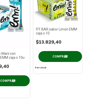
FIT BAR sabor Limón EMM
caja x 10
$13.829,40
e Maní con
 EMM caja x 10u
9,40
9
en stock