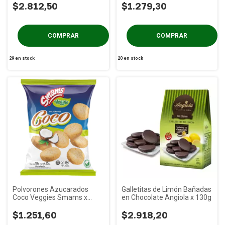
$2.812,50
$1.279,30
29
en stock
20
en stock
Polvorones Azucarados
Galletitas de Limón Bañadas
Coco Veggies Smams x
en Chocolate Angiola x 130g
120g
$1.251,60
$2.918,20