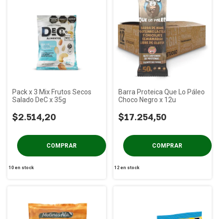
Pack x 3 Mix Frutos Secos
Barra Proteica Que Lo Páleo
Salado DeC x 35g
Choco Negro x 12u
$2.514,20
$17.254,50
10
en stock
12
en stock