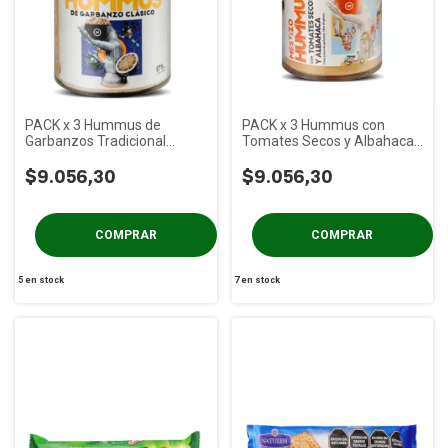
PACK x 3 Hummus de
PACK x 3 Hummus con
Garbanzos Tradicional
Tomates Secos y Albahaca
MESTIZO x 175g
MESTIZO x 175g
$9.056,30
$9.056,30
5
en stock
7
en stock