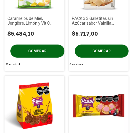
Caramelos de Miel,
PACK x 3 Galletitas sin
Jengibre, Limón y Vit C
Azúcar sabor Vainilla
Nutrinat x 50g
ANGIOLA x 120g
$5.484,10
$5.717,00
20
en stock
6
en stock