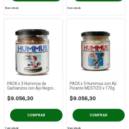
8
en stock
4
en stock
PACK x 3 Hummus de
PACK x 3 Hummus con Ají
Garbanzos con Ajo Negro
Picante MESTIZO x 170g
MESTIZO x 175g
$9.056,30
$9.056,30
1
en stock
3
en stock