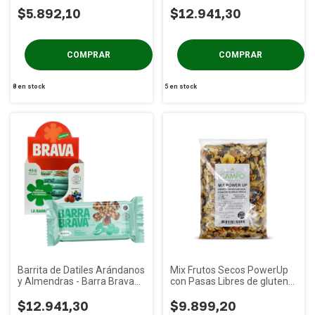
$5.892,10
$12.941,30
8
en stock
5
en stock
Barrita de Datiles Arándanos
Mix Frutos Secos PowerUp
y Almendras - Barra Brava
con Pasas Libres de gluten
caja x 12u
DeC x 1Kg
$12.941,30
$9.899,20