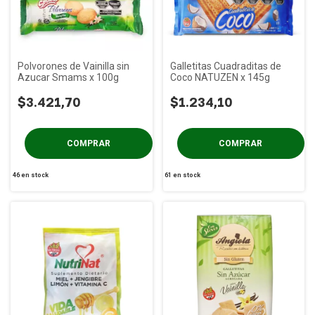
Polvorones de Vainilla sin
Galletitas Cuadraditas de
Azucar Smams x 100g
Coco NATUZEN x 145g
$3.421,70
$1.234,10
46
en stock
61
en stock