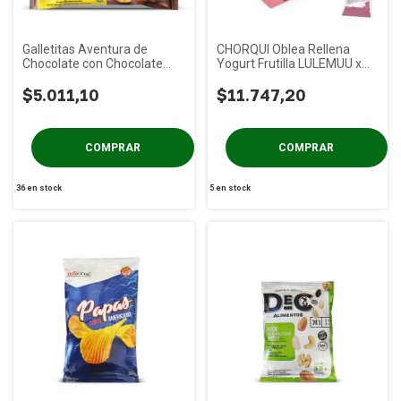
Galletitas Aventura de
CHORQUI Oblea Rellena
Chocolate con Chocolate
Yogurt Frutilla LULEMUU x
Negro PRAAT x 85g
20u
$5.011,10
$11.747,20
36
en stock
5
en stock