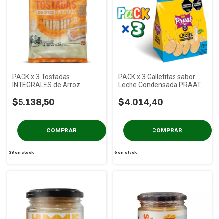
PACK x 3 Tostadas
PACK x 3 Galletitas sabor
INTEGRALES de Arroz
Leche Condensada PRAAT x
Clásicas Molinos Ala x 150g
125g
$5.138,50
$4.014,40
38
en stock
6
en stock