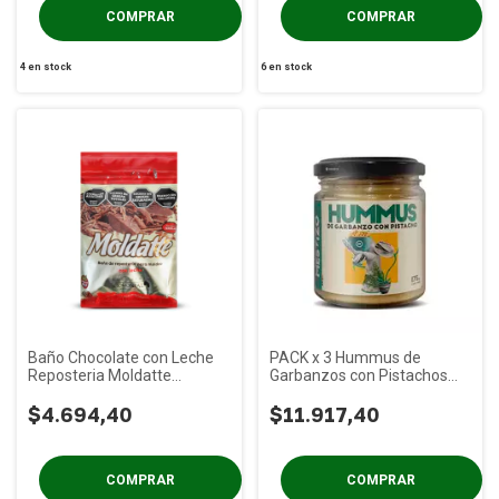
4
en stock
6
en stock
Baño Chocolate con Leche
PACK x 3 Hummus de
Reposteria Moldatte
Garbanzos con Pistachos
Colonial x 500g
MESTIZO x 175g
$4.694,40
$11.917,40