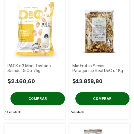
PACK x 3 Maní Tostado
Mix Frutos Secos
Salado DeC x 75g
Patagónico Real DeC x 1Kg
$2.160,60
$13.858,80
14
en stock
7
en stock