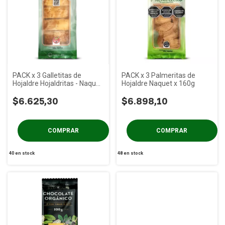
PACK x 3 Galletitas de
PACK x 3 Palmeritas de
Hojaldre Hojaldritas - Naquet
Hojaldre Naquet x 160g
x 140g
$6.625,30
$6.898,10
40
en stock
48
en stock