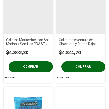
Galletas Marineritas con Sal
Galletitas Aventura de
Marina y Semillas PRAAT x
Chocolate y Frutos Rojos
125g
PRAAT x 85g
$4.802,30
$4.841,70
6
en stock
13
en stock