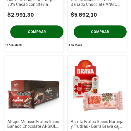
70% Cacao con Stevia
Bañado Chocolate ANGIOLA
Colonial x 100g
x 6u
$2.991,30
$5.892,10
147
en stock
4
en stock
Alfajor Mousse Frutos Rojos
Barrita Frutos Secos Naranja
Bañado Chocolate ANGIOLA
y Frutillas - Barra Brava caja
x 6u
x 12u