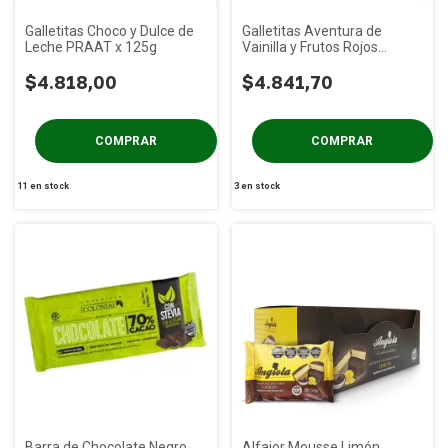
Galletitas Choco y Dulce de
Galletitas Aventura de
Leche PRAAT x 125g
Vainilla y Frutos Rojos
PRAAT x 85g
$4.818,00
$4.841,70
11
en stock
3
en stock
Barra de Chocolate Negro
Alfajor Mousse Limón