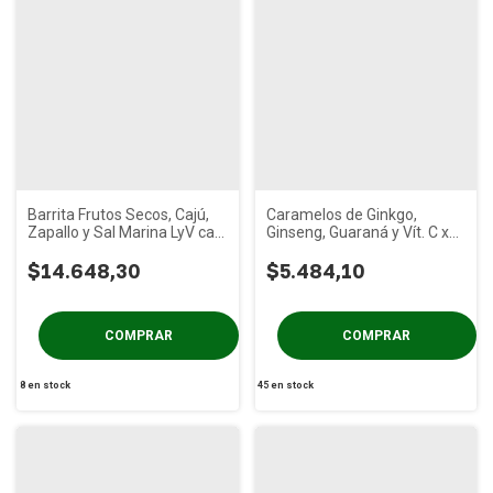
Barrita Frutos Secos, Cajú,
Caramelos de Ginkgo,
Zapallo y Sal Marina LyV caja
Ginseng, Guaraná y Vít. C x
x 18u
50g
$14.648,30
$5.484,10
8
en stock
45
en stock