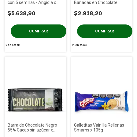
con 5 semillas - Angiola x
Bañadas en Chocolate
150g
Angiola x 130g
$5.638,90
$2.918,20
9
en stock
14
en stock
Barra de Chocolate Negro
Galletitas Vainilla Rellenas
55% Cacao sin azúcar x
Smams x 105g
100g