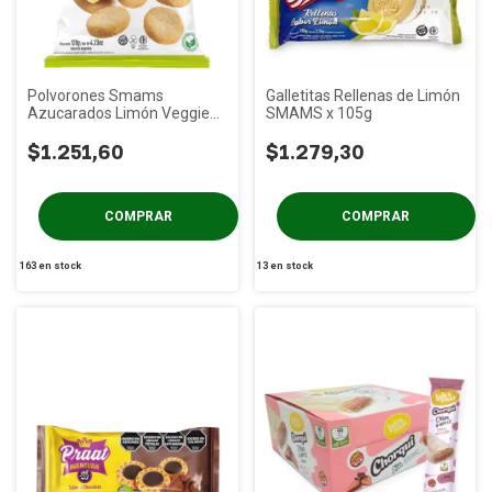
Polvorones Smams
Galletitas Rellenas de Limón
Azucarados Limón Veggies
SMAMS x 105g
x 120g
$1.251,60
$1.279,30
163
en stock
13
en stock