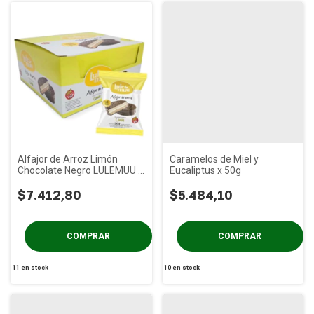
Alfajor de Arroz Limón
Caramelos de Miel y
Chocolate Negro LULEMUU x
Eucaliptus x 50g
12u
$7.412,80
$5.484,10
11
en stock
10
en stock