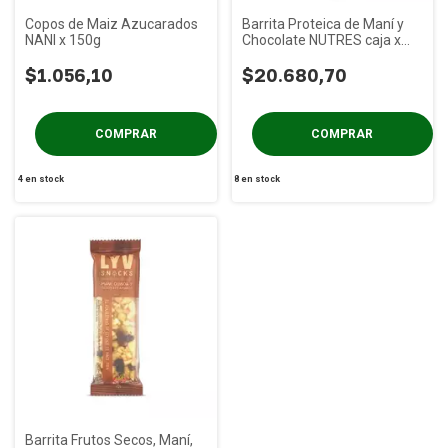
Copos de Maiz Azucarados
Barrita Proteica de Maní y
NANI x 150g
Chocolate NUTRES caja x
20u
$1.056,10
$20.680,70
4
en stock
8
en stock
Barrita Frutos Secos, Maní,