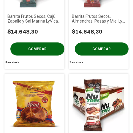
Barrita Frutos Secos, Cajú,
Barrita Frutos Secos,
Zapallo y Sal Marina LyV caja
Almendras, Pasas y Miel LyV
x 18u
caja x 18u
$14.648,30
$14.648,30
8
en stock
3
en stock