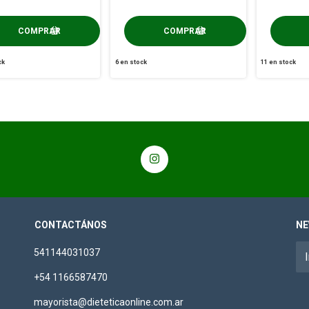
ck
6
en stock
11
en stock
CONTACTÁNOS
NE
541144031037
+54 1166587470
mayorista@dieteticaonline.com.ar