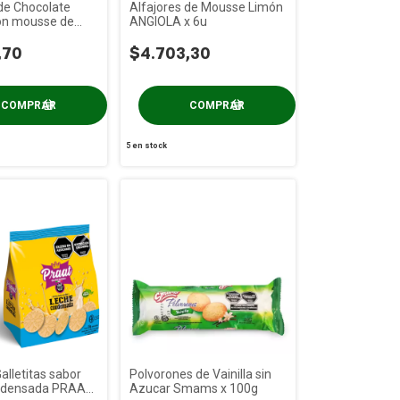
 de Chocolate
Alfajores de Mousse Limón
con mousse de
ANGIOLA x 6u
T x 85g
,70
$4.703,30
5
en stock
alletitas sabor
Polvorones de Vainilla sin
ndensada PRAAT
Azucar Smams x 100g