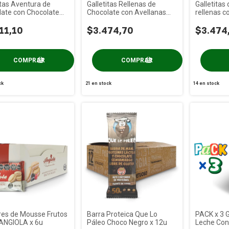
itas Aventura de
Galletitas Rellenas de
Galletitas
ate con Chocolate
Chocolate con Avellanas
rellenas 
o PRAAT x 85g
PRAAT x 85g
Lima PRAA
11,10
$3.474,70
$3.474
ck
21
en stock
14
en stock
res de Mousse Frutos
Barra Proteica Que Lo
PACK x 3 G
 ANGIOLA x 6u
Páleo Choco Negro x 12u
Leche Co