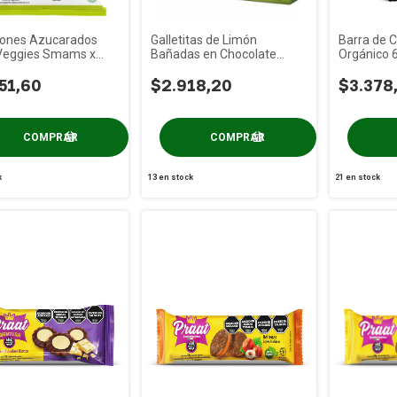
rones Azucarados
Galletitas de Limón
Barra de 
Veggies Smams x
Bañadas en Chocolate
Orgánico 
Angiola x 130g
Colonial x
51,60
$2.918,20
$3.378
k
13
en stock
21
en stock