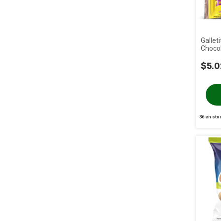
Gallet
Chocol
Negro
$5.0
36
en sto