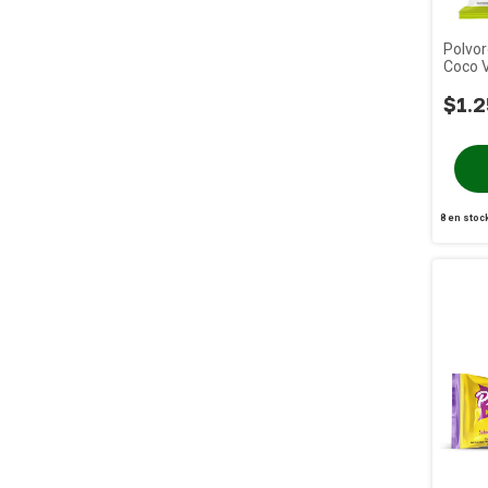
Polvo
Coco 
120g
$1.2
8
en stoc