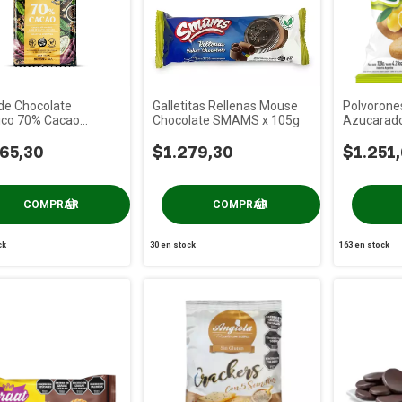
de Chocolate
Galletitas Rellenas Mouse
Polvoron
ico 70% Cacao
Chocolate SMAMS x 105g
Azucarado
al x 100g
x 120g
65,30
$1.279,30
$1.251
ck
30
en stock
163
en stock