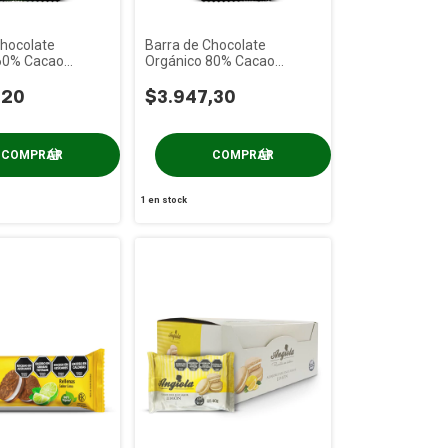
Chocolate
Barra de Chocolate
60% Cacao
Orgánico 80% Cacao
 100g
Colonial x 100g
,20
$3.947,30
1
en stock