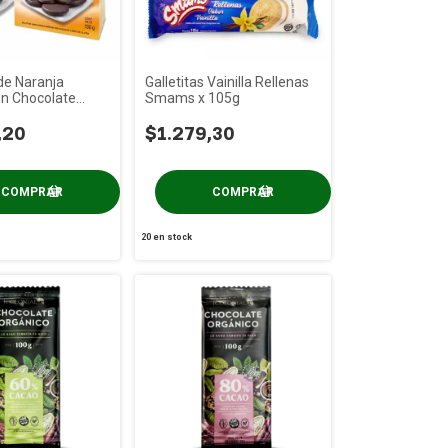
 de Naranja
Galletitas Vainilla Rellenas
n Chocolate
Smams x 105g
130g
,20
$1.279,30
20
en stock