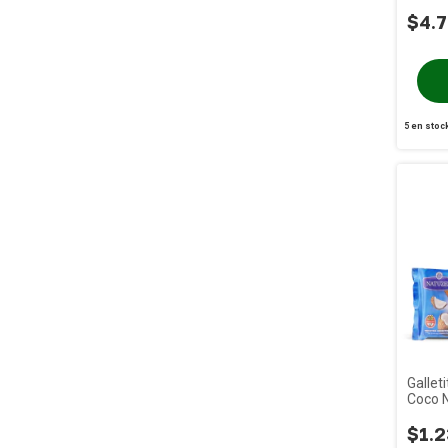
$4.7
5
en stoc
Gallet
Coco 
$1.2