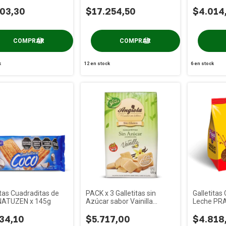
x 125g
03,30
$17.254,50
$4.014
k
12
en stock
6
en stock
itas Cuadraditas de
PACK x 3 Galletitas sin
Galletitas
NATUZEN x 145g
Azúcar sabor Vainilla
Leche PRA
ANGIOLA x 120g
34,10
$5.717,00
$4.818