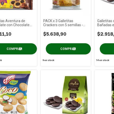
itas Aventura de
PACK x 3 Galletitas
Galletitas
ate con Chocolate
Crackers con 5 semillas -
Bañadas e
 PRAAT x 85g
Angiola x 150g
Angiola x 
11,10
$5.638,90
$2.918
ck
9
en stock
14
en stock