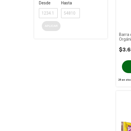
Desde
Hasta
APLICAR
Barra 
Orgán
Coloni
$3.6
24
en sto