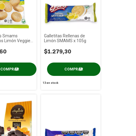
es Smams
Galletitas Rellenas de
s Limón Veggies
Limón SMAMS x 105g
,60
$1.279,30
13
en stock