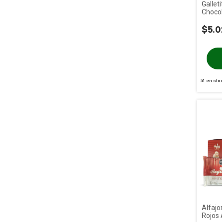
Gallet
Chocol
Blanc
$5.0
51
en sto
Alfajo
Rojos