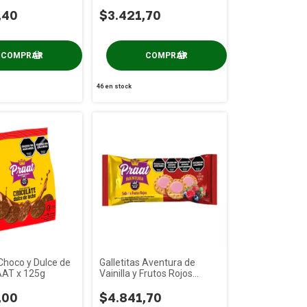
,40
$3.421,70
46
en stock
 Choco y Dulce de
Galletitas Aventura de
AT x 125g
Vainilla y Frutos Rojos
PRAAT x 85g
,00
$4.841,70