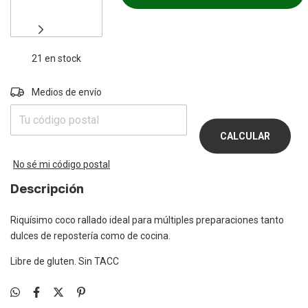
21
en stock
Entregas para el CP:
Medios de envío
CAMBIAR
CP
CALCULAR
No sé mi código postal
Descripción
Riquísimo coco rallado ideal para múltiples preparaciones tanto
dulces de repostería como de cocina.
Libre de gluten. Sin TACC