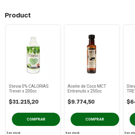
Product
Stevia 0% CALORIAS
Aceite de Coco MCT
Stev
Trever x 200cc
Entrenuts x 250cc
TRE
$31.215,20
$9.774,50
$6
3
en stock
6
en stock
3
en st